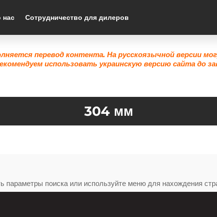
 нас
Сотрудничество для дилеров
олняется перевод контента. На русскоязычной версии мо
екомендуем использовать украинскую версию сайта до за
304 мм
ть параметры поиска или используйте меню для нахождения стр