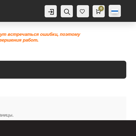
0
Аккаунт
Поиск
Корзина
0,0
грн
Же
лан
ие
гут встречаться ошибки, поэтому
вершения работ.
аницы.