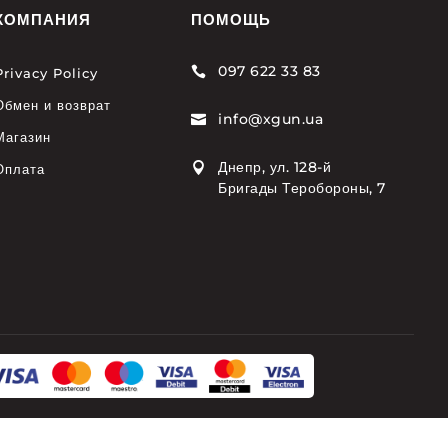
КОМПАНИЯ
ПОМОЩЬ
097 622 33 83

Privacy Policy
Обмен и возврат
info@xgun.ua

Магазин
Днепр, ул. 128-й

Оплата
Бригады Теробороны, 7