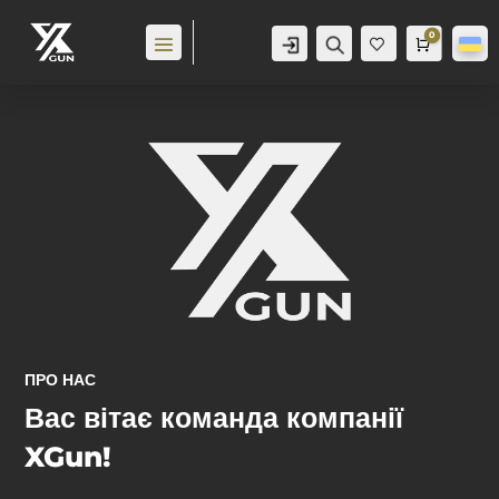
0
Аккаунт
Пошук
Cart
0,0
гр
Баж
анн
я
0
ПРО НАС
Вас вітає команда компанії
XGun!