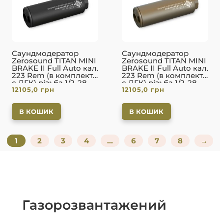
з 5
з 5
Саундмодератор
Саундмодератор
Zerosound TITAN MINI
Zerosound TITAN MINI
BRAKE II Full Auto кал.
BRAKE II Full Auto кал.
223 Rem (в комплекті
223 Rem (в комплекті
с ДГК) різьба 1/2-28.
с ДГК) різьба 1/2-28.
12105,0
грн
12105,0
грн
Вlack
FDE
В КОШИК
В КОШИК
1
2
3
4
…
6
7
8
→
Газорозвантажений