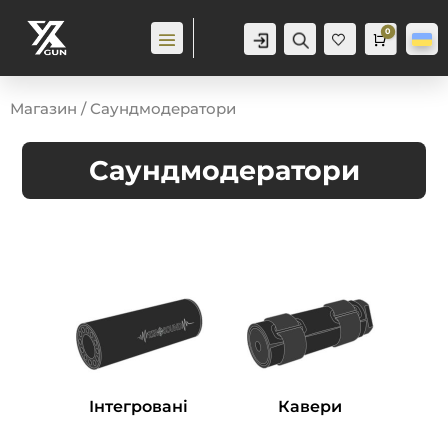
0
Аккаунт
Пошук
Cart
0,0
гр
Ба
жа
ння
0
Магазин
/ Саундмодератори
Саундмодератори
Інтегровані
Кавери