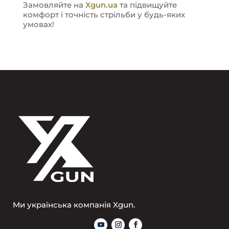
Замовляйте на
Xgun.ua
та підвищуйте
комфорт і точність стрільби у будь-яких
умовах!
Ми українська компанія Xgun.