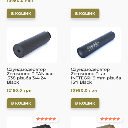
10980,0
грн
В КОШИК
В КОШИК
Саундмодератор
Саундмодератор
Zerosound TITAN кал
Zerosound Titan
.338 різьба 3/4-24
INTTEGRI 9 mm різьба
Вlack
15*1 Вlack
12150,0
грн
10980,0
грн
В КОШИК
В КОШИК
Оцінено в
Оцінено в
5.00
5.00