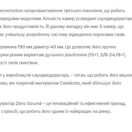
хнологією газорозвантаження третього покоління, що робить
опередніми моделями. Кількість камер усередині саундмодератор
 його продуктивність. В даному випадку він має 5 камер, що
має унікальну розроблену систему відведення порохових газів.
довжина 190 мм діаметр 40 мм. Це дозволяє його зручно
яки різним варіантам дульного різьблення (15×1, 5/8-24,18×1,
сті типів гвинтівок.
 у виробництві саундмодератора, – титан, що робить його міцно
ово, він покритий матеріалом Cerakote, який збільшує його
ератор Zero Sound – це інноваційний та ефективний прилад,
стрільбі, що робить його одним із найкращих на ринку.