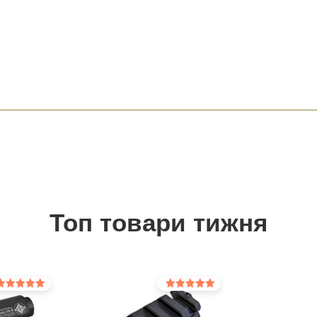
Топ товари тижня
інено в
Оцінено в
0
5.00
з 5