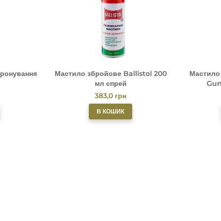
оронування
Мастило збройове Ballistol 200
Мастило
мл спрей
Gun
383,0
грн
В КОШИК