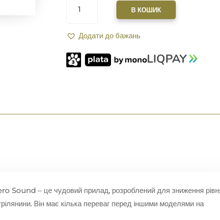
ZEROSOUND
В КОШИК
TITAN
.30
Додати до бажань
CAL|.308|7,62|30-
06|
РІЗЬБА
14*1
ВLACK
КІЛЬКІСТЬ
ro Sound – це чудовий прилад, розроблений для зниження рівн
трілянини. Він має кілька переваг перед іншими моделями на