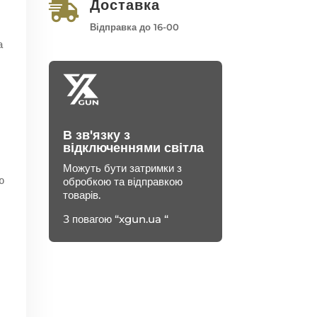
Доставка

Відправка до 16-00
а
В зв'язку з
відключеннями світла
Можуть бути затримки з
ю
обробкою та відправкою
товарів.
З повагою “xgun.ua “