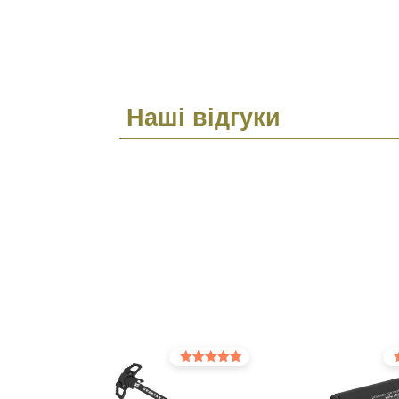
Наші відгуки
Оцінено в
Оц
5.00
5.0
з 5
з 5