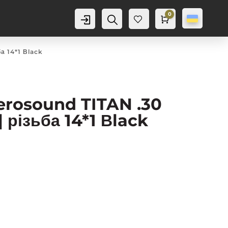
0
Аккаунт
Пошук
Cart
0,0
грн
Баж
анн
я
0
а 14*1 Вlack
erosound TITAN .30
| різьба 14*1 Вlack