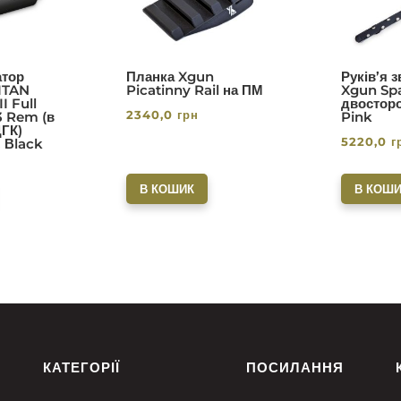
тор
Планка Xgun
Руків’я 
ITAN
Picatinny Rail на ПМ
Xgun Spa
I Full
двосторо
2340,0
грн
3 Rem (в
Pink
ДГК)
5220,0
г
. Вlack
В КОШИК
В КОШИ
КАТЕГОРІЇ
ПОСИЛАННЯ