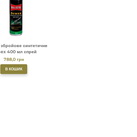
 збройове синтетичне
ex 400 мл спрей
788,0
грн
В КОШИК