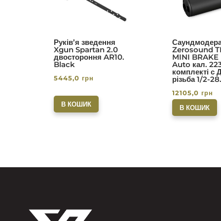
Руків’я зведення
Саундмодера
Xgun Spartan 2.0
Zerosound T
двостороння AR10.
MINI BRAKE I
Black
Auto кал. 22
комплекті с 
5445,0
грн
різьба 1/2-28
12105,0
грн
В КОШИК
В КОШИК