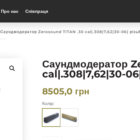
Про нас
Співпраця
 Саундмодератор Zerosound TITAN .30 cal|.308|7,62|30-06| різьб
Саундмодератор Z
cal|.308|7,62|30-06
8505,0
грн
Колір:
САУНДМОДЕРАТОР