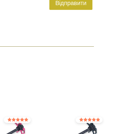
Відправити
Оцінено в
Оцінено в
5.00
5.00
з 5
з 5