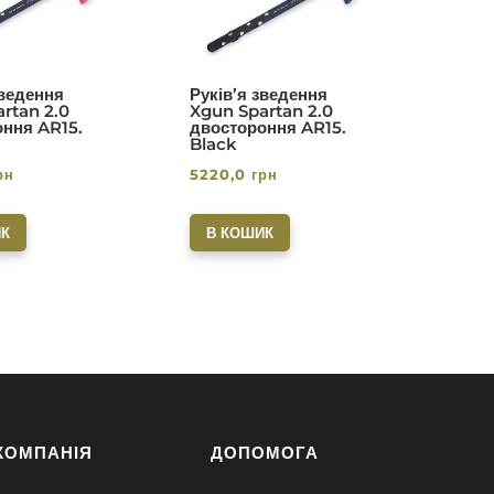
зведення
Руків’я зведення
rtan 2.0
Xgun Spartan 2.0
ння AR15.
двостороння AR15.
Black
рн
5220,0
грн
К
В КОШИК
КОМПАНІЯ
ДОПОМОГА