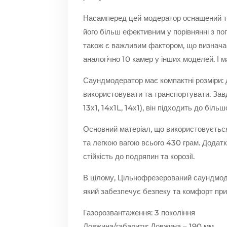
Насамперед цей модератор оснащений те
його більш ефективним у порівнянні з п
також є важливим фактором, що визначає
аналогічно 10 камер у інших моделей. І 
Саундмодератор має компактні розміри: 
використовувати та транспортувати. Завд
13х1, 14х1L, 14х1), він підходить до більшо
Основний матеріал, що використовується
та легкою вагою всього 430 грам. Додатк
стійкість до подряпин та корозії.
В цілому, Цільнофрезерований саундмод
який забезпечує безпеку та комфорт при 
Газорозвантаження: 3 покоління
Довжина/габарити: Довжина – 190 мм,