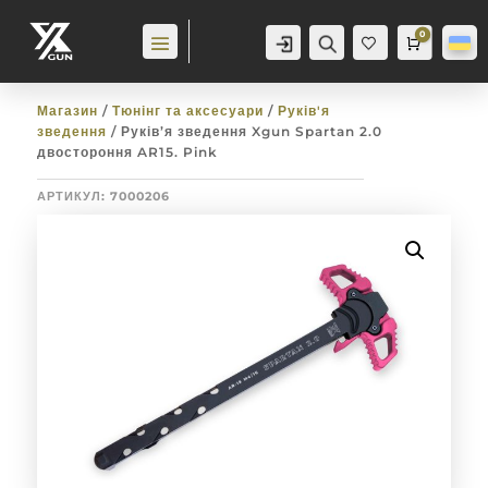
0
Аккаунт
Пошук
Cart
0,0
гр
Баж
анн
я
0
Магазин
/
Тюнінг та аксесуари
/
Руків'я
зведення
/ Руків’я зведення Xgun Spartan 2.0
двостороння AR15. Pink
АРТИКУЛ:
7000206