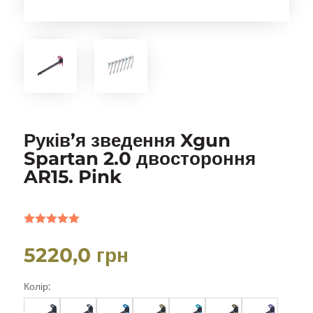
Руків’я зведення Xgun
Spartan 2.0 двостороння
AR15. Pink
Рейтинг
5.00
з 5 на
5220,0
грн
основі
опитування
покупців
Колір: