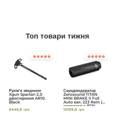
Топ товари тижня
Оцінено в
Оцінено в
5.00
5.00
з 5
з 5
Руків’я зведення
Саундмодератор
Xgun Spartan 2.0
Zerosound TITAN
двостороння AR10.
MINI BRAKE II Full
Black
Auto кал. 223 Rem (в
комплекті с ДГК)
5445,0
грн
12105,0
грн
різьба 1/2-28. Вlack