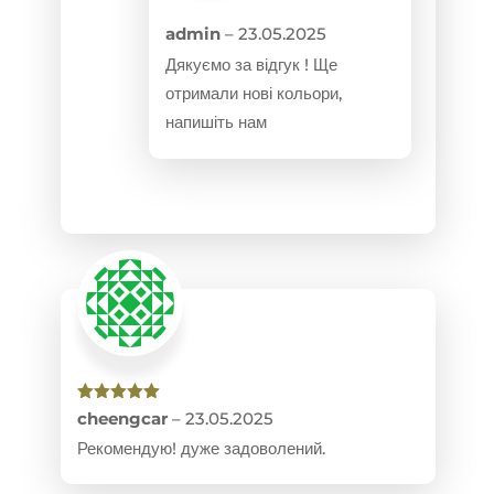
admin
–
23.05.2025
Дякуємо за відгук ! Ще
отримали нові кольори,
напишіть нам
Оцінено в
cheengcar
–
23.05.2025
5
з 5
Рекомендую! дуже задоволений.