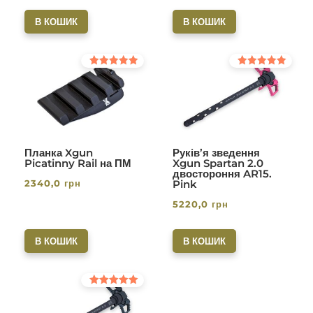
В КОШИК
В КОШИК
Оцінено в
Оцінено в
5.00
5.00
з 5
з 5
Планка Xgun
Руків’я зведення
Picatinny Rail на ПМ
Xgun Spartan 2.0
двостороння AR15.
2340,0
грн
Pink
5220,0
грн
В КОШИК
В КОШИК
Оцінено в
5.00
з 5