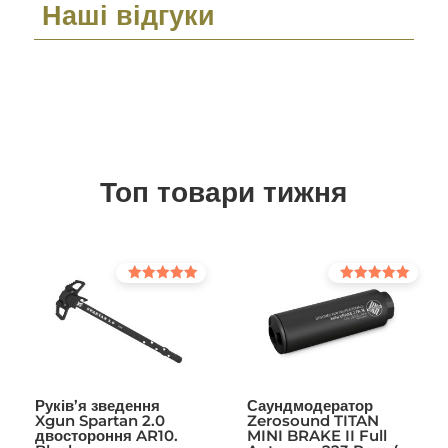
Наші відгуки
Топ товари тижня
Оцінено в
Оцінено в
5.00
5.00
з 5
з 5
Руків’я зведення
Саундмодератор
Xgun Spartan 2.0
Zerosound TITAN
двостороння AR10.
MINI BRAKE II Full