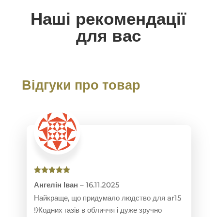
Наші рекомендації
для вас
Відгуки про товар
Оцінено в
Ангелін Іван
–
16.11.2025
5
з 5
Найкраще, що придумало людство для ar15
!Жодних газів в обличчя і дуже зручно