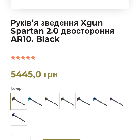
Руків’я зведення Xgun
Spartan 2.0 двостороння
AR10. Black
Рейтинг
5.00
з 5 на
5445,0
грн
основі
опитування
покупця
Колір:
РУКІВ'Я