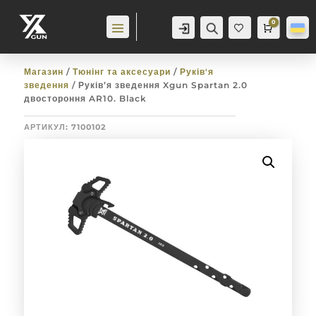
0
Аккаунт
Пошук
Cart
0,0
гр
Баж
анн
я
0
Магазин
/
Тюнінг та аксесуари
/
Руків'я
зведення
/ Руків’я зведення Xgun Spartan 2.0
двостороння AR10. Black
АРТИКУЛ:
7100102