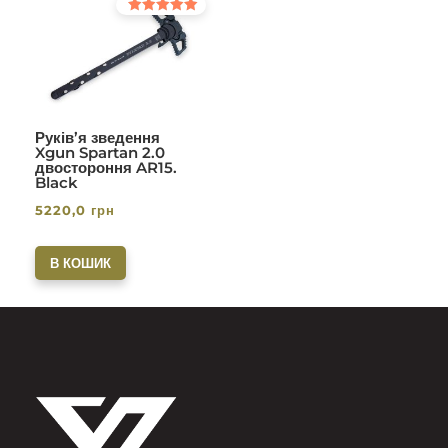
Оцінено в
5.00
з 5
Руків’я зведення
Xgun Spartan 2.0
двостороння AR15.
Black
5220,0
грн
В КОШИК