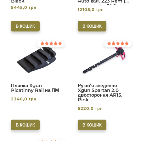
Black
Auto кал. 223 Rem (в
комплекті с ДГК)
5445,0
грн
12105,0
грн
різьба 1/2-28. Вlack
В КОШИК
В КОШИК
Оцінено в
Оцінено в
5.00
5.00
з 5
з 5
Планка Xgun
Руків’я зведення
Picatinny Rail на ПМ
Xgun Spartan 2.0
двостороння AR15.
2340,0
грн
Pink
5220,0
грн
В КОШИК
В КОШИК