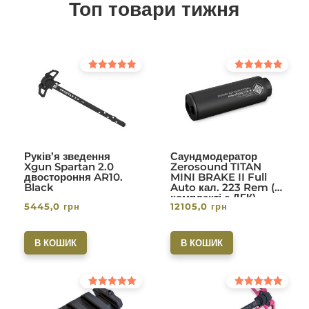
Топ товари тижня
Оцінено в
Оцінено в
5.00
5.00
з 5
з 5
Руків’я зведення
Саундмодератор
Xgun Spartan 2.0
Zerosound TITAN
двостороння AR10.
MINI BRAKE II Full
Black
Auto кал. 223 Rem (в
комплекті с ДГК)
5445,0
грн
12105,0
грн
різьба 1/2-28. Вlack
В КОШИК
В КОШИК
Оцінено в
Оцінено в
5.00
5.00
з 5
з 5