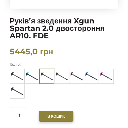
Руків’я зведення Xgun
Spartan 2.0 двостороння
AR10. FDE
5445,0
грн
Колір:
РУКІВ'Я
ЗВЕДЕННЯ
В КОШИК
XGUN
SPARTAN