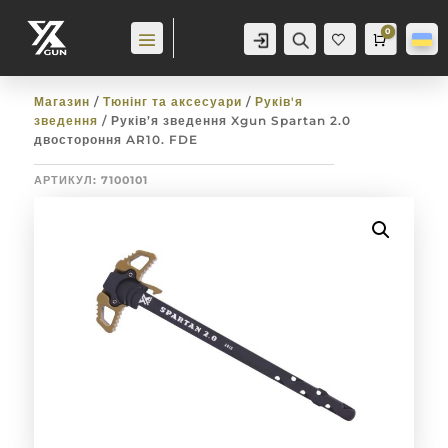
0
Аккаунт
Пошук
Cart
0,0
гр
Баж
анн
я
0
Магазин
/
Тюнінг та аксесуари
/
Руків'я
зведення
/ Руків’я зведення Xgun Spartan 2.0
двостороння AR10. FDE
АРТИКУЛ:
7100101