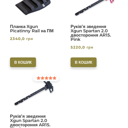
Планка Xgun
Руків’я зведення
Picatinny Rail на ПМ
Xgun Spartan 2.0
двостороння AR15.
2340,0
грн
Pink
5220,0
грн
В КОШИК
В КОШИК
Оцінено в
5.00
з 5
Руків’я зведення
Xgun Spartan 2.0
двостороння AR15.