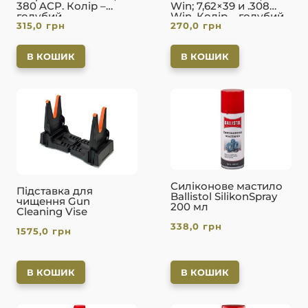
380 ACP. Колір –
Win; 7,62×39 и .308
голубий
Win. Колір – голубий
315,0
грн
270,0
грн
В КОШИК
В КОШИК
Cиліконове мастило
Підставка для
Ballistol SilikonSpray
чищення Gun
200 мл
Cleaning Vise
338,0
грн
1575,0
грн
В КОШИК
В КОШИК