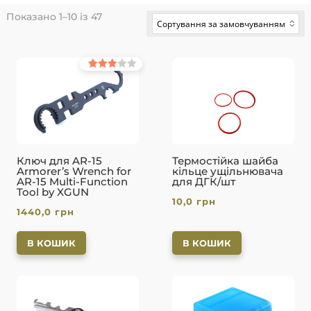
Показано 1–10 із 47
Сортування за замовчуванням
No options to choose
Оцінено
в
3.00
з 5
Ключ для AR-15
Термостійка шайба
Armorer’s Wrench for
кільце ущільнювача
AR-15 Multi-Function
для ДГК/шт
Tool by XGUN
10,0
грн
1440,0
грн
В КОШИК
В КОШИК