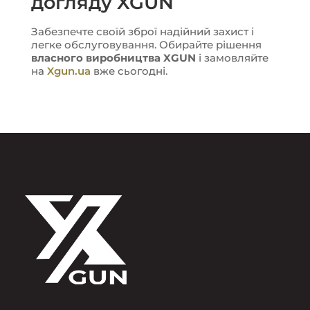
догляду XGUN
Забезпечте своїй зброї надійний захист і
легке обслуговування. Обирайте рішення
власного виробництва XGUN
і замовляйте
на
Xgun.ua
вже сьогодні.