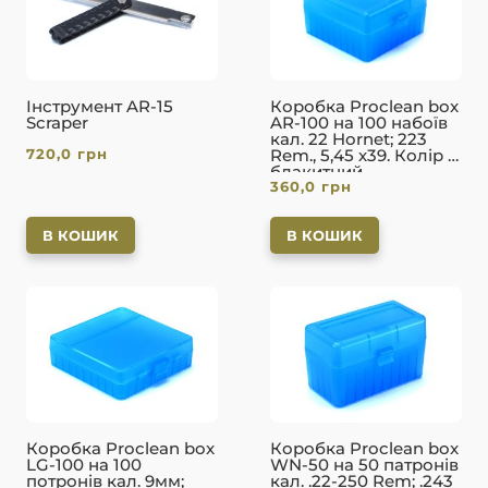
Інструмент AR-15
Коробка Proclean box
Scraper
AR-100 на 100 набоїв
кал. 22 Hornet; 223
720,0
грн
Rem., 5,45 х39. Колір –
блакитний
360,0
грн
В КОШИК
В КОШИК
Коробка Proclean box
Коробка Proclean box
LG-100 на 100
WN-50 на 50 патронів
потронів кал. 9мм;
кал. .22-250 Rem; .243