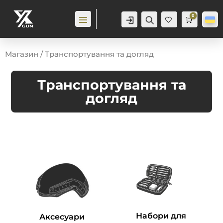
0
Аккаунт
Пошук
Cart
0,0
гр
Ба
жа
ння
0
Магазин
/ Транспортування та догляд
Транспортування та
догляд
Набори для
Аксесуари