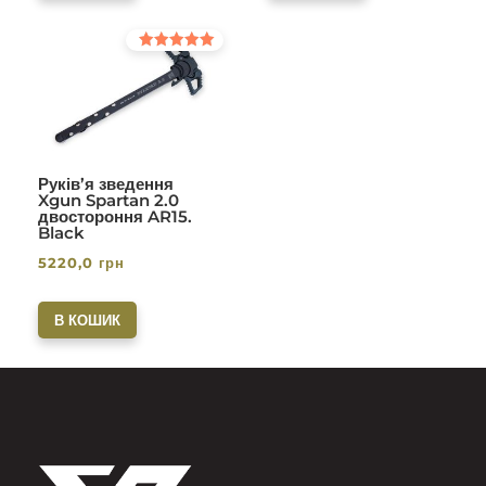
Оцінено в
5.00
з 5
Руків’я зведення
Xgun Spartan 2.0
двостороння AR15.
Black
5220,0
грн
В КОШИК