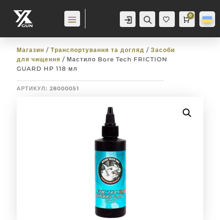
0
Аккаунт
Пошук
Cart
0,0
гр
Баж
анн
я
0
Магазин
/
Транспортування та догляд
/
Засоби
для чищення
/ Мастило Bore Tech FRICTION
GUARD HP 118 мл
АРТИКУЛ:
28000051