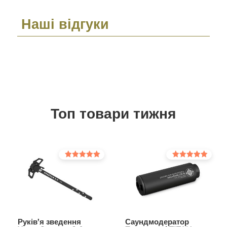
Наші відгуки
Топ товари тижня
Оцінено в
Оцінено в
5.00
5.00
з 5
з 5
Руків’я зведення
Саундмодератор