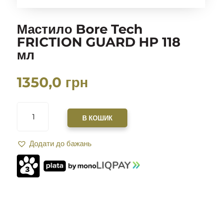
Мастило Bore Tech
FRICTION GUARD HP 118
мл
1350,0
грн
МАСТИЛО
BORE
В КОШИК
TECH
FRICTION
Додати до бажань
GUARD
HP
118
МЛ
КІЛЬКІСТЬ