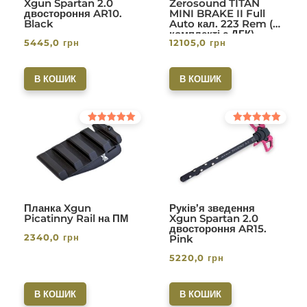
Xgun Spartan 2.0
Zerosound TITAN
двостороння AR10.
MINI BRAKE II Full
Black
Auto кал. 223 Rem (в
комплекті с ДГК)
5445,0
грн
12105,0
грн
різьба 1/2-28. Вlack
В КОШИК
В КОШИК
Оцінено в
Оцінено в
5.00
5.00
з 5
з 5
Планка Xgun
Руків’я зведення
Picatinny Rail на ПМ
Xgun Spartan 2.0
двостороння AR15.
2340,0
грн
Pink
5220,0
грн
В КОШИК
В КОШИК