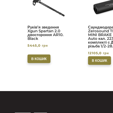
5.00
5.0
з 5
з 5
Руків’я зведення
Саундмодера
Xgun Spartan 2.0
Zerosound T
двостороння AR10.
MINI BRAKE I
Black
Auto кал. 22
комплекті с 
5445,0
грн
різьба 1/2-28
12105,0
грн
В КОШИК
В КОШИК