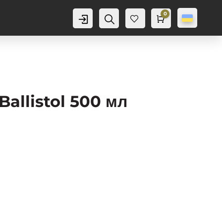
0
Аккаунт
Пошук
Cart
0,0
грн
Баж
анн
я
0
allistol 500 мл