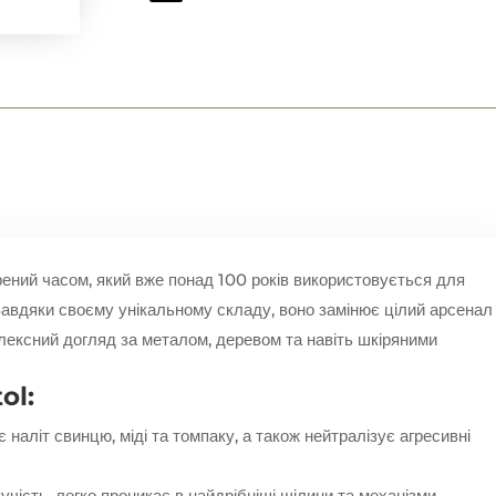
рений часом, який вже понад 100 років використовується для
Завдяки своєму унікальному складу, воно замінює цілий арсенал
плексний догляд за металом, деревом та навіть шкіряними
ol:
наліт свинцю, міді та томпаку, а також нейтралізує агресивні
чість, легко проникає в найдрібніші щілини та механізми,