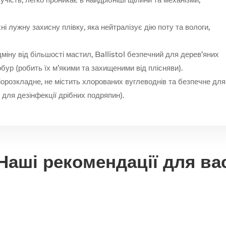
і лужну захисну плівку, яка нейтралізує дію поту та вологи,
міну від більшості мастил, Ballistol безпечний для дерев’яних
обур (робить їх м’якими та захищеними від плісняви).
орозкладне, не містить хлорованих вуглеводнів та безпечне для
для дезінфекції дрібних подряпин).
Наші рекомендації для ва