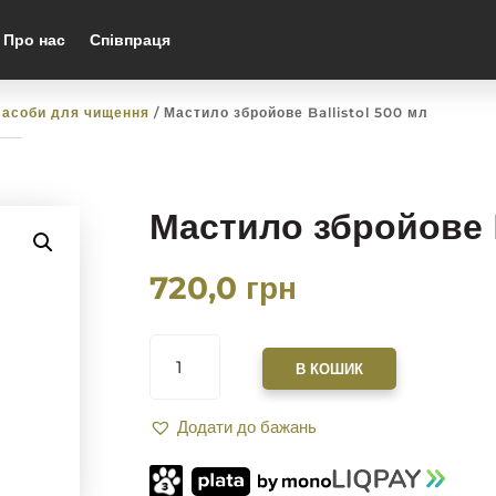
Про нас
Співпраця
Засоби для чищення
/ Мастило збройове Ballistol 500 мл
Мастило збройове B
720,0
грн
МАСТИЛО
ЗБРОЙОВЕ
В КОШИК
BALLISTOL
500
Додати до бажань
МЛ
КІЛЬКІСТЬ