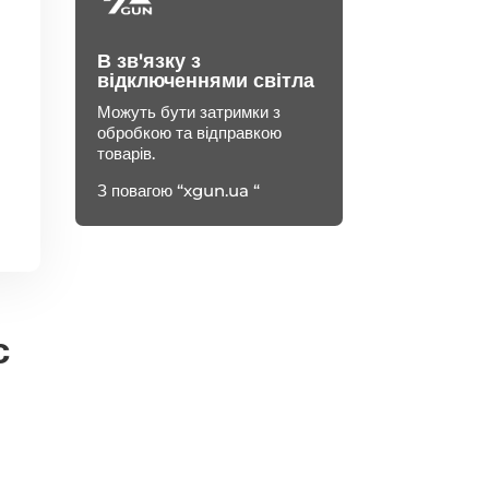
В зв'язку з
відключеннями світла
Можуть бути затримки з
обробкою та відправкою
товарів.
З повагою “xgun.ua “
с