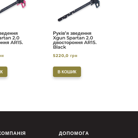
5.00
5.00
з 5
з 5
зведення
Руків’я зведення
rtan 2.0
Xgun Spartan 2.0
ння AR15.
двостороння AR15.
Black
рн
5220,0
грн
К
В КОШИК
КОМПАНІЯ
ДОПОМОГА