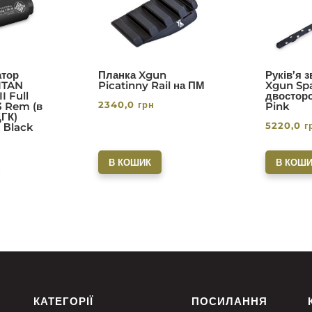
0
5.00
з 5
тор
Планка Xgun
Руків’я 
ITAN
Picatinny Rail на ПМ
Xgun Spa
I Full
двосторо
2340,0
грн
3 Rem (в
Pink
ДГК)
5220,0
г
. Вlack
В КОШИК
В КОШИ
КАТЕГОРІЇ
ПОСИЛАННЯ