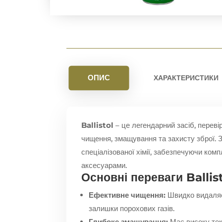
ОПИС
ХАРАКТЕРИСТИКИ
Ballistol
– це легендарний засіб, переві
чищення, змащування та захисту зброї. 
спеціалізованої хімії, забезпечуючи ком
аксесуарами.
Основні переваги Ballist
Ефективне чищення:
Швидко видаляє 
залишки порохових газів.
Глибоке змащування:
Має високу теку