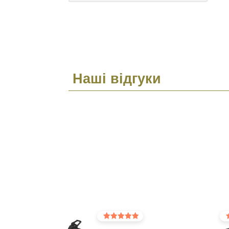
Наші відгуки
Оцінено в
Оц