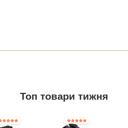
Топ товари тижня
інено в
Оцінено в