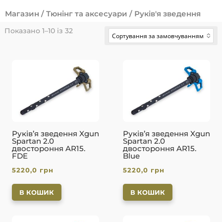
Магазин
/
Тюнінг та аксесуари
/ Руків'я зведення
Показано 1–10 із 32
Сортування за замовчуванням
No options to choose
Руків’я зведення Xgun
Руків’я зведення Xgun
Spartan 2.0
Spartan 2.0
двостороння AR15.
двостороння AR15.
FDE
Blue
5220,0
грн
5220,0
грн
В КОШИК
В КОШИК