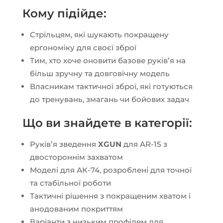
Кому підійде:
Стрільцям, які шукають покращену
ергономіку для своєї зброї
Тим, хто хоче оновити базове руківʼя на
більш зручну та довговічну модель
Власникам тактичної зброї, які готуються
до тренувань, змагань чи бойових задач
Що ви знайдете в категорії:
Руківʼя зведення
XGUN
для AR-15 з
двостороннім захватом
Моделі для АК-74, розроблені для точної
та стабільної роботи
Тактичні рішення з покращеним хватом і
анодованим покриттям
Варіанти з низьким профілем для