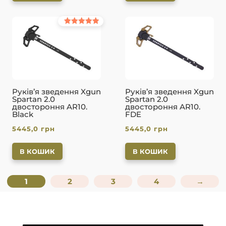
Оцінено в
5.00
з 5
Руків’я зведення Xgun
Руків’я зведення Xgun
Spartan 2.0
Spartan 2.0
двостороння AR10.
двостороння AR10.
Black
FDE
5445,0
грн
5445,0
грн
В КОШИК
В КОШИК
1
2
3
4
→