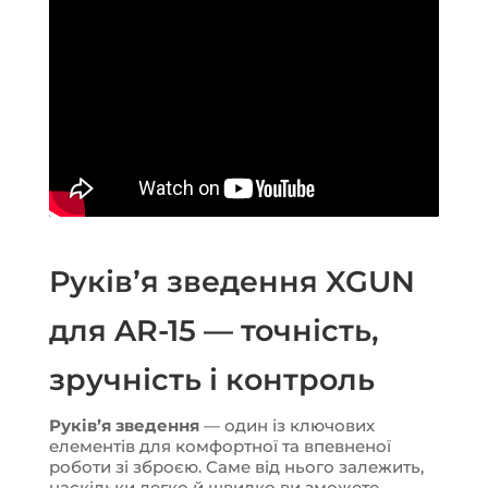
Руківʼя зведення XGUN
для AR-15 — точність,
зручність і контроль
Руківʼя зведення
— один із ключових
елементів для комфортної та впевненої
роботи зі зброєю. Саме від нього залежить,
наскільки легко й швидко ви зможете