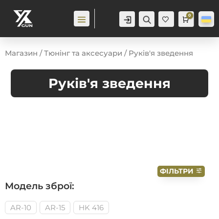
0
Аккаунт
Пошук
Cart
0,0
гр
Ба
жа
ння
0
Магазин
/
Тюнінг та аксесуари
/ Руків'я зведення
Руків'я зведення
ФІЛЬТРИ
Модель зброї:
AR-10
AR-15
HK 416