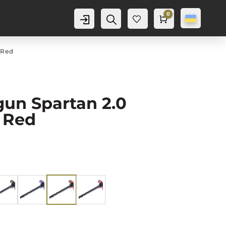
0
Аккаунт
Пошук
Cart
0,0
грн
Баж
анн
я
0
 Red
gun Spartan 2.0
 Red