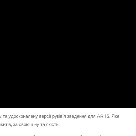
 та удосконалену версії руків’я зведення для AR 15. Яке
тів, за свою ціну та якість.