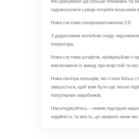
Ми урахували ще більше побажань та зау
задовольнити суворі потреби власників в
Нова система газорозвантаження 2.0
З додатковим жолобом скиду надлишкових
оператора.
Нова система штифтів, напіврізьбові стер
виключаючи їх викид при жорсткій та екс
Нова палітра кольорів, які стали більш 
змішується, щоб вам було ще легше підібр
популярних виробників.
Насолоджуйтесь – новим підходом нашої 
надійність та якість, це правило яким ми