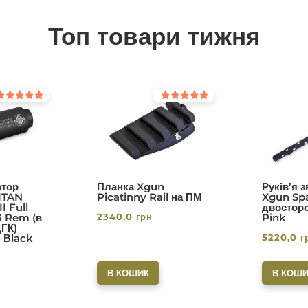
Топ товари тижня
інено в
Оцінено в
0
5.00
з 5
тор
Планка Xgun
Руків’я 
ITAN
Picatinny Rail на ПМ
Xgun Spa
I Full
двосторо
2340,0
грн
3 Rem (в
Pink
ДГК)
5220,0
г
. Вlack
В КОШИК
В КОШИ