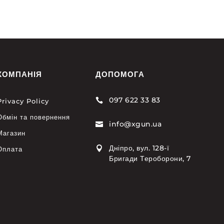
КОМПАНІЯ
ДОПОМОГА
097 622 33 83

Privacy Policy
Обмін та повернення
info@xgun.ua

Магазин
Дніпро, вул. 128-ї

Оплата
Бригади Тероборони, 7