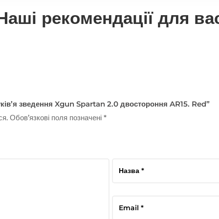
Наші рекомендації для ва
уків’я зведення Xgun Spartan 2.0 двостороння AR15. Red”
ся.
Обов’язкові поля позначені
*