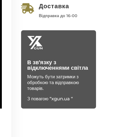
Доставка

Відправка до 16-00
В зв'язку з
відключеннями світла
Можуть бути затримки з
обробкою та відправкою
товарів.
З повагою “xgun.ua “