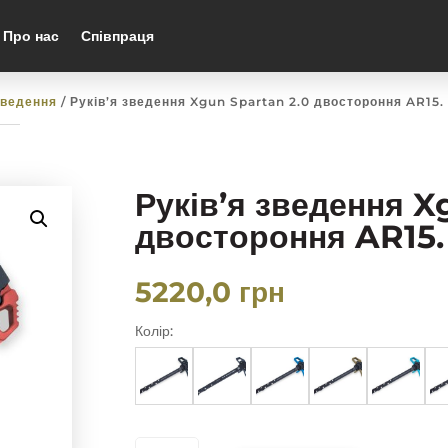
Про нас
Співпраця
зведення
/ Руків’я зведення Xgun Spartan 2.0 двостороння AR15.
Руків’я зведення X
двостороння AR15.
5220,0
грн
Колір:
РУКІВ'Я