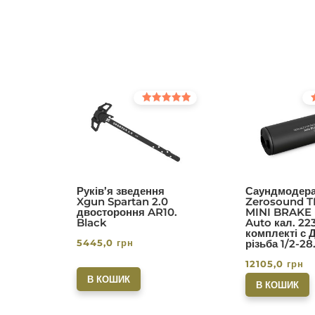
Оцінено в
Оц
5.00
5.0
з 5
з 5
Руків’я зведення
Саундмодера
Xgun Spartan 2.0
Zerosound T
двостороння AR10.
MINI BRAKE I
Black
Auto кал. 22
комплекті с 
5445,0
грн
різьба 1/2-28
12105,0
грн
В КОШИК
В КОШИК