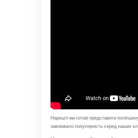
Нарешті ми готові представити поліпшену
завоювало популярність серед наших клієн