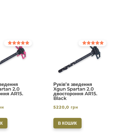
Оцінено в
Оцінено в
5.00
5.00
з 5
з 5
зведення
Руків’я зведення
rtan 2.0
Xgun Spartan 2.0
ння AR15.
двостороння AR15.
Black
рн
5220,0
грн
К
В КОШИК