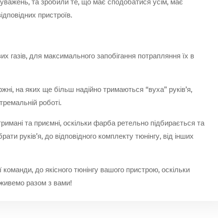
важень, та зробили те, що має сподобатися усім, має
ідповідних пристроїв.
 газів, для максимального запобігання потрапляння їх в
жні, на яких ще більш надійно тримаються “вуха” руків’я,
тремальній роботі.
стримані та приємні, оскільки фарба ретельно підбирається та
ати руків’я, до відповідного комплекту тюнінгу, від інших
команди, до якісного тюнінгу вашого пристрою, оскільки
 живемо разом з вами!