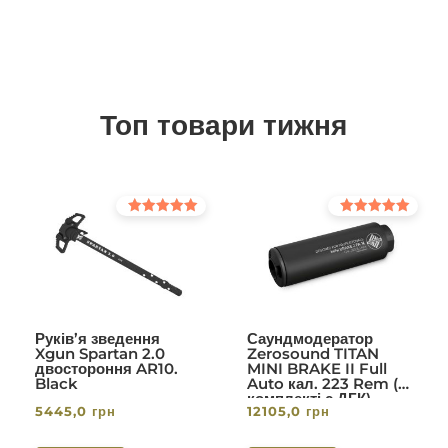
Топ товари тижня
Оцінено в
Оцінено в
5.00
5.00
з 5
з 5
Руків’я зведення
Саундмодератор
Xgun Spartan 2.0
Zerosound TITAN
двостороння AR10.
MINI BRAKE II Full
Black
Auto кал. 223 Rem (в
комплекті с ДГК)
5445,0
грн
12105,0
грн
різьба 1/2-28. Вlack