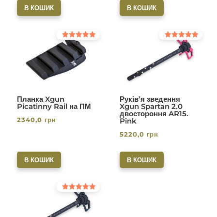
В КОШИК
В КОШИК
Оцінено в
Оцінено в
5.00
5.00
з 5
з 5
Планка Xgun
Руків’я зведення
Picatinny Rail на ПМ
Xgun Spartan 2.0
двостороння AR15.
2340,0
грн
Pink
5220,0
грн
В КОШИК
В КОШИК
Оцінено в
5.00
з 5