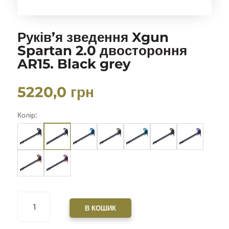
Руків’я зведення Xgun
Spartan 2.0 двостороння
AR15. Black grey
5220,0
грн
Колір:
РУКІВ'Я
ЗВЕДЕННЯ
В КОШИК
XGUN
SPARTAN