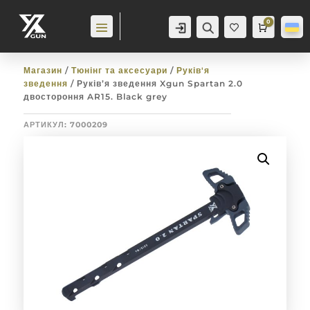
0
Аккаунт
Пошук
Cart
0,0
гр
Баж
анн
я
0
Магазин
/
Тюнінг та аксесуари
/
Руків'я
зведення
/ Руків’я зведення Xgun Spartan 2.0
двостороння AR15. Black grey
АРТИКУЛ:
7000209