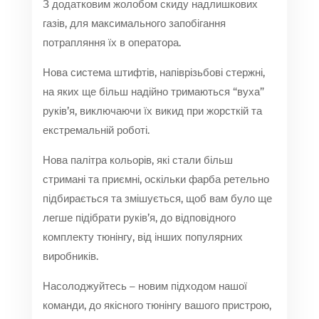
З додатковим жолобом скиду надлишкових
газів, для максимального запобігання
потрапляння їх в оператора.
Нова система штифтів, напіврізьбові стержні,
на яких ще більш надійно тримаються “вуха”
руків’я, виключаючи їх викид при жорсткій та
екстремальній роботі.
Нова палітра кольорів, які стали більш
стримані та приємні, оскільки фарба ретельно
підбирається та змішується, щоб вам було ще
легше підібрати руків’я, до відповідного
комплекту тюнінгу, від інших популярних
виробників.
Насолоджуйтесь – новим підходом нашої
команди, до якісного тюнінгу вашого пристрою,