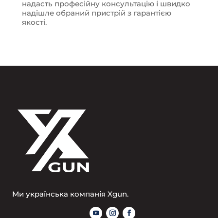
надасть професійну консультацію і швидко
надішле обраний пристрій з гарантією
якості.
Ми українська компанія Xgun.