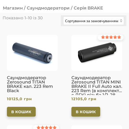
Магазин
/
Саундмодератори
/ Серія BRAKE
Показано 1–10 із 30
Сортування за замовчуванням
No options to choose
Оцінено в
5.00
з 5
Саундмодератор
Саундмодератор
Zerosound TITAN
Zerosound TITAN MINI
BRAKE кал. 223 Rem
BRAKE II Full Auto кал.
Вlack
223 Rem (в комплекті
с ДГК) різьба 1/2-28.
10125,0
грн
12105,0
грн
Вlack
В КОШИК
В КОШИК