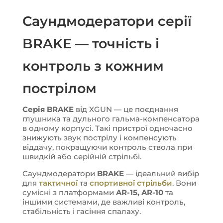
Саундмодератори серії
BRAKE — точність і
контроль з кожним
пострілом
Серія BRAKE
від XGUN — це поєднання
глушника та дульного гальма-компенсатора
в одному корпусі. Такі пристрої одночасно
знижують звук пострілу і компенсують
віддачу, покращуючи контроль ствола при
швидкій або серійній стрільбі.
Саундмодератори
BRAKE
— ідеальний вибір
для
тактичної
та
спортивної стрільби
. Вони
сумісні з платформами
AR-15, AR-10
та
іншими системами, де важливі контроль,
стабільність і гасіння спалаху.