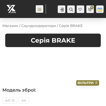
0
Аккаунт
Пошук
Cart
0,0
гр
Ба
жа
ння
0
Магазин
/
Саундмодератори
/ Серія BRAKE
Серія BRAKE
ФІЛЬТРИ
Модель зброї:
AR-15
АК