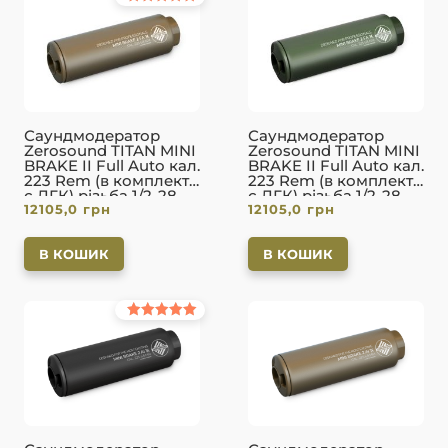
Оцінено в
5.00
з 5
Саундмодератор
Саундмодератор
Zerosound TITAN MINI
Zerosound TITAN MINI
BRAKE II Full Auto кал.
BRAKE II Full Auto кал.
223 Rem (в комплекті
223 Rem (в комплекті
с ДГК) різьба 1/2-28.
с ДГК) різьба 1/2-28.
12105,0
грн
12105,0
грн
FDE
Olive
В КОШИК
В КОШИК
Оцінено в
5.00
з 5