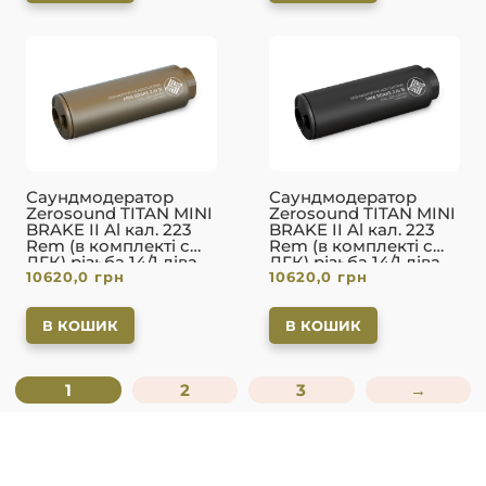
Саундмодератор
Саундмодератор
Zerosound TITAN MINI
Zerosound TITAN MINI
BRAKE II Al кал. 223
BRAKE II Al кал. 223
Rem (в комплекті с
Rem (в комплекті с
ДГК) різьба 14/1 ліва.
ДГК) різьба 14/1 ліва.
10620,0
грн
10620,0
грн
FDE
Вlack
В КОШИК
В КОШИК
1
2
3
→