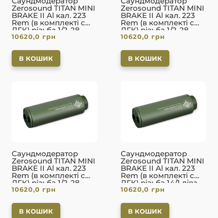
Саундмодератор
Саундмодератор
Zerosound TITAN MINI
Zerosound TITAN MINI
BRAKE II Al кал. 223
BRAKE II Al кал. 223
Rem (в комплекті с
Rem (в комплекті с
ДГК) різьба 1/2-28.
ДГК) різьба 1/2-28.
10620,0
грн
10620,0
грн
Black
FDE
В КОШИК
В КОШИК
Саундмодератор
Саундмодератор
Zerosound TITAN MINI
Zerosound TITAN MINI
BRAKE II Al кал. 223
BRAKE II Al кал. 223
Rem (в комплекті с
Rem (в комплекті с
ДГК) різьба 1/2-28.
ДГК) різьба 14/1 ліва.
10620,0
грн
10620,0
грн
Olive
Olive
В КОШИК
В КОШИК