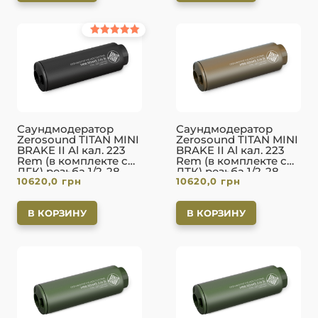
Оценка
5.00
из 5
Саундмодератор
Саундмодератор
Zerosound TITAN MINI
Zerosound TITAN MINI
BRAKE II Al кал. 223
BRAKE II Al кал. 223
Rem (в комплекте с
Rem (в комплекте с
ДГК) резьба 1/2-28.
ДТК) резьба 1/2-28.
10620,0
грн
10620,0
грн
Black
FDE
В КОРЗИНУ
В КОРЗИНУ