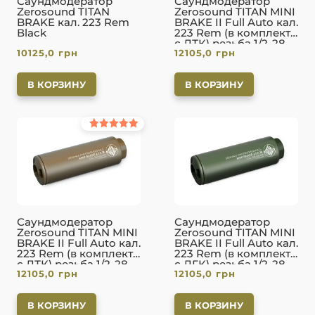
Саундмодератор
Саундмодератор
Zerosound TITAN
Zerosound TITAN MINI
BRAKE кал. 223 Rem
BRAKE II Full Auto кал.
Вlack
223 Rem (в комплекте
с ДТК) резьба 1/2-28.
10125,0
грн
12105,0
грн
Black
В КОРЗИНУ
В КОРЗИНУ
Оценка
5.00
из 5
Саундмодератор
Саундмодератор
Zerosound TITAN MINI
Zerosound TITAN MINI
BRAKE II Full Auto кал.
BRAKE II Full Auto кал.
223 Rem (в комплекте
223 Rem (в комплекте
с ДТК) резьба 1/2-28.
с ДГК) резьба 1/2-28.
12105,0
грн
12105,0
грн
FDE
Olive
В КОРЗИНУ
В КОРЗИНУ