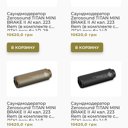
Саундмодератор
Саундмодератор
Zerosound TITAN MINI
Zerosound TITAN MINI
BRAKE II Al кал. 223
BRAKE II Al кал. 223
Rem (в комплекте с
Rem (в комплекте с
ДТК) резьба 1/2-28.
ДГК) резьба 14/1
10620,0
грн
10620,0
грн
Olive
левая. Оливковый
В КОРЗИНУ
В КОРЗИНУ
Саундмодератор
Саундмодератор
Zerosound TITAN MINI
Zerosound TITAN MINI
BRAKE II Al кал. 223
BRAKE II Al кал. 223
Rem (в комплекте с
Rem (в комплекте с
ДГК) резьба 14/1
ДГК) резьба 14/1
10620,0
грн
10620,0
грн
левая. FDE
левая. Черный