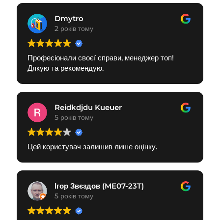
Dmytro
2 років тому
Професіонали своєї справи, менеджер топ!
Дякую та рекомендую.
Reidkdjdu Kueuer
5 років тому
Цей користувач залишив лише оцінку.
Ігор Звєздов (ME07-23T)
5 років тому