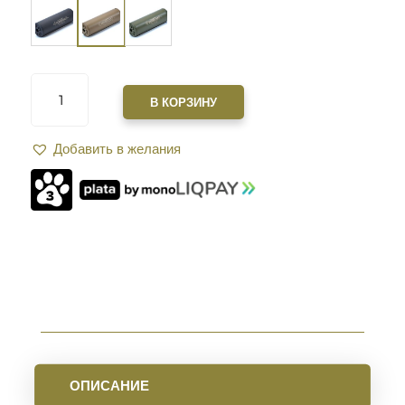
КОЛИЧЕСТВО
ТОВАРА
В КОРЗИНУ
САУНДМОДЕРАТОР
ZEROSOUND
Добавить в желания
TITAN
MINI
BRAKE
9
ММ
РЕЗЬБА
15*1
FDE
ОПИСАНИЕ