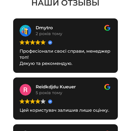
НАШИ ОТЗЫВЫ
Dmytro
2 років тому
Професіонали своєї справи, менеджер
топ!
Дякую та рекомендую.
Reidkdjdu Kueuer
5 років тому
Цей користувач залишив лише оцінку.