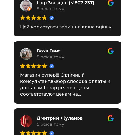
Ігор Звєздов (ME07-23T)
5 років тому
Цей користувач залишив лише оцінку.
Воха Ганс
5 років тому
Магазин супер!!! Отличный
консультант,выбор способа оплаты и
доставки.Товар реален цены
соответствуют ценам на
сайте.Рекомендую!
Дмитрий Жуланов
5 років тому