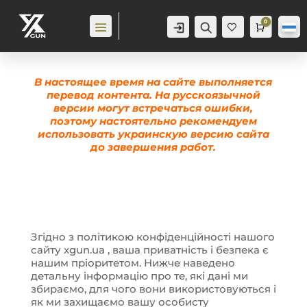
0
Аккаунт
Поиск
Корзина
0,0
гр
Же
лан
ие
0
В настоящее время на сайте выполняется
перевод контента. На русскоязычной
версии могут встречаться ошибки,
поэтому настоятельно рекомендуем
использовать украинскую версию сайта
до завершения работ.
Згідно з політикою конфіденційності нашого
сайту xgun.ua , ваша приватність і безпека є
нашим пріоритетом. Нижче наведено
детальну інформацію про те, які дані ми
збираємо, для чого вони використовуються і
як ми захищаємо вашу особисту