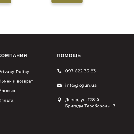
КОМПАНИЯ
ПОМОЩЬ
097 622 33 83

Privacy Policy
Обмен и возврат
info@xgun.ua

Магазин
Днепр, ул. 128-й

Оплата
Бригады Теробороны, 7