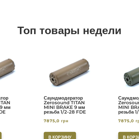
Топ товары недели
тор
Саундмодератор
Саундмо
ITAN
Zerosound TITAN
Zerosou
9 мм
MINI BRAKE 9 мм
MINI BR
FDE
резьба 1/2-28 FDE
резьба 1
7875,0
грн
7875,0
г
В КОРЗИНУ
В КОРЗ