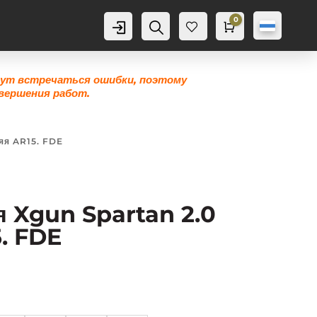
0
Аккаунт
Поиск
Корзина
0,0
грн
Же
лан
ие
гут встречаться ошибки, поэтому
0
вершения работ.
яя AR15. FDE
я Xgun Spartan 2.0
. FDE