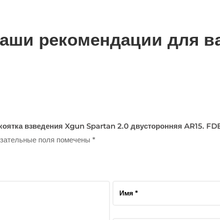
аши рекомендации для в
укоятка взведения Xgun Spartan 2.0 двусторонняя AR15. FD
зательные поля помечены
*