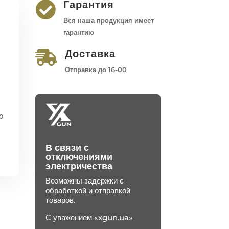
Гарантия

Вся наша продукция имеет
гарантию
Доставка

Отправка до 16-00
о
В связи с
отключениями
электричества
Возможны задержки с
обработкой и отправкой
товаров.
С уважением «xgun.ua»