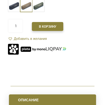
КОЛИЧЕСТВО
ТОВАРА
В КОРЗИНУ
САУНДМОДЕРАТОР
ZEROSOUND
Добавить в желания
TITAN
MINI
BRAKE
9
ММ
РЕЗЬБА
1/2-
28
FDE
ОПИСАНИЕ