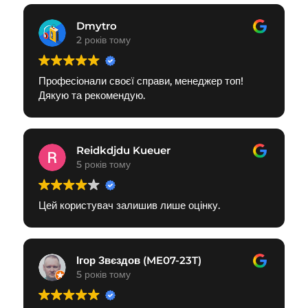
Dmytro
2 років тому
Професіонали своєї справи, менеджер топ!
Дякую та рекомендую.
Reidkdjdu Kueuer
5 років тому
Цей користувач залишив лише оцінку.
Ігор Звєздов (ME07-23T)
5 років тому