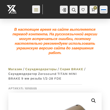
0
Аккаунт
Поиск
Корзина
0,0
гр
Же
лан
ие
0
В настоящее время на сайте выполняется
перевод контента. На русскоязычной версии
могут встречаться ошибки, поэтому
настоятельно рекомендуем использовать
украинскую версию сайта до завершения
работ.
Магазин
/
Саундмодераторы
/
Серия BRAKE
/
Саундмодератор Zerosound TITAN MINI
BRAKE 9 мм резьба 1/2-28 FDE
АРТИКУЛ:
1010505