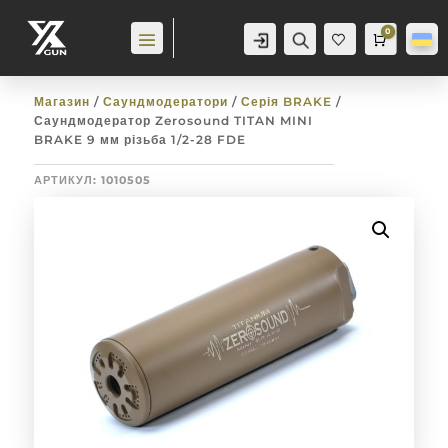
0
Аккаунт
Пошук
Cart
0,0
гр
Баж
анн
я
0
Магазин
/
Саундмодератори
/
Серія BRAKE
/
Саундмодератор Zerosound TITAN MINI
BRAKE 9 мм різьба 1/2-28 FDE
АРТИКУЛ:
1010505