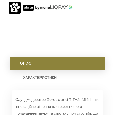
9
ММ
РІЗЬБА
1/2-
28
FDE
КІЛЬКІСТЬ
ОПИС
ХАРАКТЕРИСТИКИ
Саундмодератор Zerosound TITAN MINI – це
інноваційне рішення для ефективного
придушення звуку та спалаху при стрільбі, що