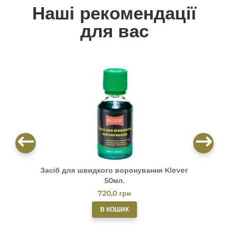
Наші рекомендації
для вас
Засіб для швидкого воронування Klever
М
50мл.
720,0
грн
В КОШИК