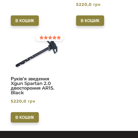
5220,0
грн
В КОШИК
В КОШИК
Оцінено в
5.00
з 5
Руків’я зведення
Xgun Spartan 2.0
двостороння AR15.
Black
5220,0
грн
В КОШИК