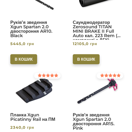
Руків’я зведення
Саундмодератор
Xgun Spartan 2.0
Zerosound TITAN
двостороння AR10.
MINI BRAKE II Full
Black
Auto кал. 223 Rem (в
комплекті с ДГК)
5445,0
грн
12105,0
грн
різьба 1/2-28. Вlack
В КОШИК
В КОШИК
Оцінено в
Оцінено в
5.00
5.00
з 5
з 5
Планка Xgun
Руків’я зведення
Picatinny Rail на ПМ
Xgun Spartan 2.0
двостороння AR15.
2340,0
грн
Pink