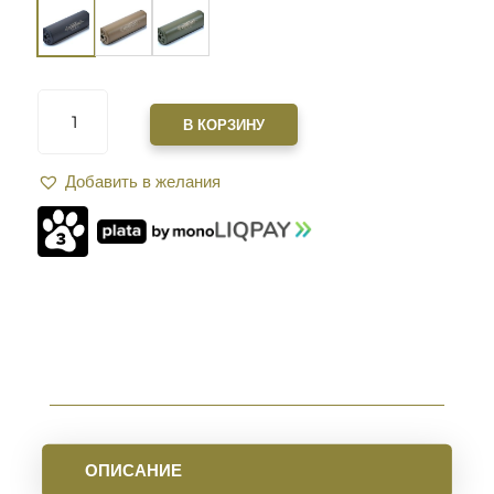
КОЛИЧЕСТВО
ТОВАРА
В КОРЗИНУ
САУНДМОДЕРАТОР
ZEROSOUND
Добавить в желания
TITAN
MINI
BRAKE
9
ММ
РЕЗЬБА
15*1
BLACK
ОПИСАНИЕ