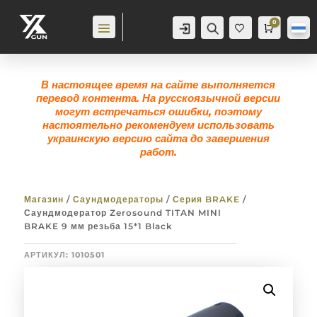
0
Аккаунт
Поиск
Корзина
0,0
гр
Же
лан
ие
0
В настоящее время на сайте выполняется
перевод контента. На русскоязычной версии
могут встречаться ошибки, поэтому
настоятельно рекомендуем использовать
украинскую версию сайта до завершения
работ.
Магазин
/
Саундмодераторы
/
Серия BRAKE
/
Саундмодератор Zerosound TITAN MINI
BRAKE 9 мм резьба 15*1 Black
АРТИКУЛ:
1010501