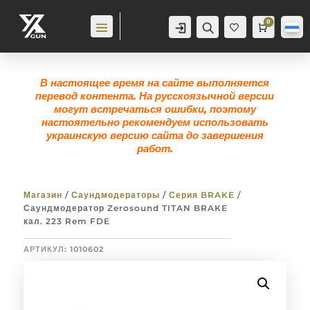
0
Аккаунт
Поиск
Корзина
0,0
гр
Же
лан
ие
0
В настоящее время на сайте выполняется
перевод контента. На русскоязычной версии
могут встречаться ошибки, поэтому
настоятельно рекомендуем использовать
украинскую версию сайта до завершения
работ.
Магазин
/
Саундмодераторы
/
Серия BRAKE
/
Саундмодератор Zerosound TITAN BRAKE
кал. 223 Rem FDE
АРТИКУЛ:
1010602