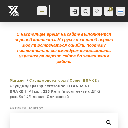
0
Аккаунт
Поиск
Корзина
0,0
гр
Же
лан
ие
0
В настоящее время на сайте выполняется
перевод контента. На русскоязычной версии
могут встречаться ошибки, поэтому
настоятельно рекомендуем использовать
украинскую версию сайта до завершения
работ.
Магазин
/
Саундмодераторы
/
Серия BRAKE
/
Саундмодератор Zerosound TITAN MINI
BRAKE II Al кал. 223 Rem (в комплекте с ДГК)
резьба 14/1 левая. Оливковый
АРТИКУЛ:
1010307