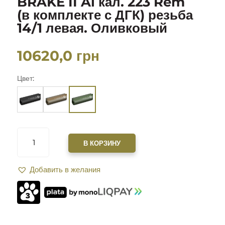
BRAKE II Al кал. 223 Rem
(в комплекте с ДГК) резьба
14/1 левая. Оливковый
10620,0
грн
Цвет:
КОЛИЧЕСТВО
ТОВАРА
В КОРЗИНУ
САУНДМОДЕРАТОР
ZEROSOUND
Добавить в желания
TITAN
MINI
BRAKE
II
AL
КАЛ.