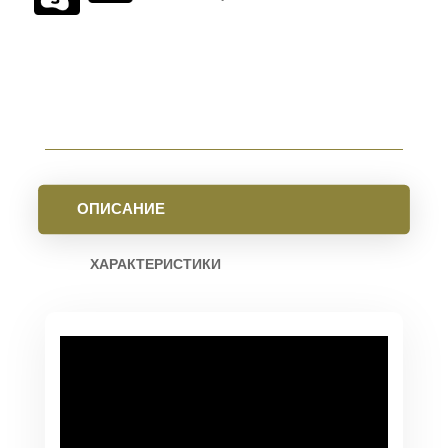
II
FULL
AUTO
КАЛ.
223
REM
(В
КОМПЛЕКТЕ
С
ДТК)
РЕЗЬБА
ОПИСАНИЕ
1/2-
28.
FDE
ХАРАКТЕРИСТИКИ