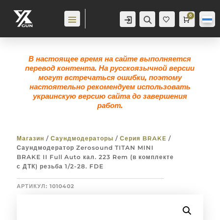
0
Аккаунт
Поиск
Корзина
0,0
гр
Же
лан
ие
0
В настоящее время на сайте выполняется
перевод контента. На русскоязычной версии
могут встречаться ошибки, поэтому
настоятельно рекомендуем использовать
украинскую версию сайта до завершения
работ.
Магазин
/
Саундмодераторы
/
Серия BRAKE
/
Саундмодератор Zerosound TITAN MINI
BRAKE II Full Auto кал. 223 Rem (в комплекте
с ДТК) резьба 1/2-28. FDE
АРТИКУЛ:
1010402