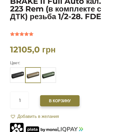
BRAKE II Full Auto кал.
223 Rem (в комплекте с
ДТК) резьба 1/2-28. FDE
Рейтинг
5.00
из 5
12105,0
грн
на основе
опроса
пользовател
Цвет:
я
КОЛИЧЕСТВО
ТОВАРА
В КОРЗИНУ
САУНДМОДЕРАТОР
ZEROSOUND
Добавить в желания
TITAN
MINI
BRAKE