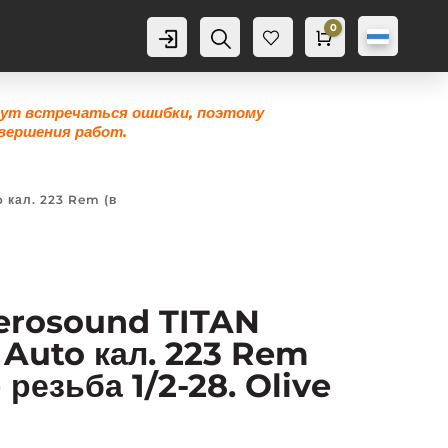
0
Аккаунт
Поиск
Корзина
0,0
грн
Же
лан
ие
гут встречаться ошибки, поэтому
0
вершения работ.
 кал. 223 Rem (в
erosound TITAN
 Auto кал. 223 Rem
 резьба 1/2-28. Olive