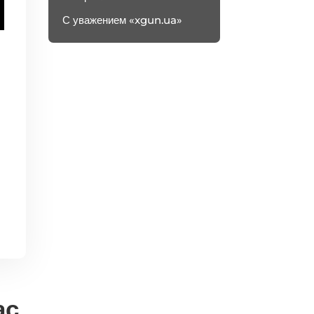
С уважением «xgun.ua»
ас