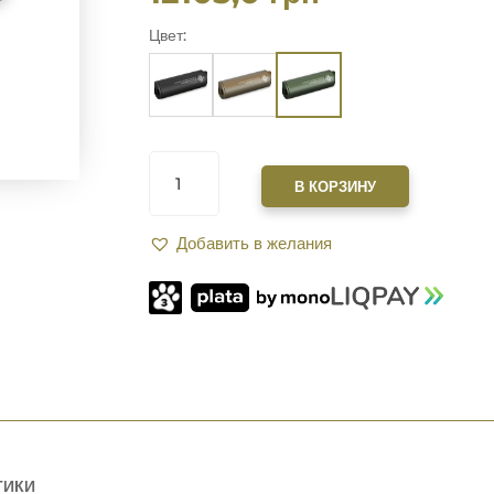
Цвет:
КОЛИЧЕСТВО
ТОВАРА
В КОРЗИНУ
САУНДМОДЕРАТОР
ZEROSOUND
Добавить в желания
TITAN
MINI
BRAKE
II
FULL
AUTO
КАЛ.
223
REM
(В
КОМПЛЕКТЕ
С
ТИКИ