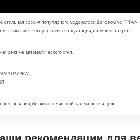
UN, стальная версия популярного модератора Zerosound TITAN
для самых жестких условий эксплуатации, получила второе
ия режима автоматического огня.
ОРАЗГРУЗКА)
ИЯ
 использования, бескомпромиссной надежности и цены.
аши рекомендации для в