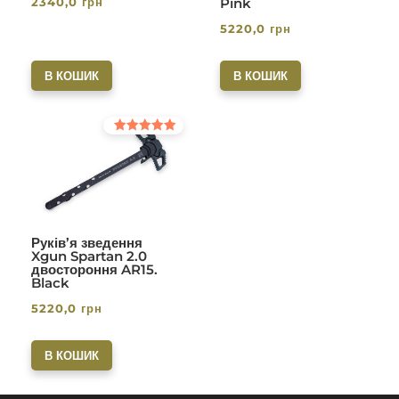
2340,0
грн
Pink
5220,0
грн
В КОШИК
В КОШИК
Оцінено в
5.00
з 5
Руків’я зведення
Xgun Spartan 2.0
двостороння AR15.
Black
5220,0
грн
В КОШИК