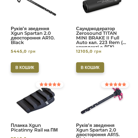
Руків’я зведення
Саундмодератор
Xgun Spartan 2.0
Zerosound TITAN
двостороння AR10.
MINI BRAKE II Full
Black
Auto кал. 223 Rem (в
комплекті с ДГК)
5445,0
грн
12105,0
грн
різьба 1/2-28. Вlack
В КОШИК
В КОШИК
Оцінено в
Оцінено в
5.00
5.00
з 5
з 5
Планка Xgun
Руків’я зведення
Picatinny Rail на ПМ
Xgun Spartan 2.0
двостороння AR15.