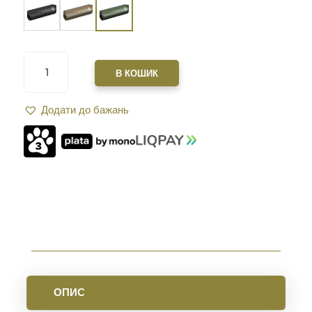
САУНДМОДЕРАТОР
ZEROSOUND
В КОШИК
TITAN
MINI
Додати до бажань
BRAKE
II
FULL
AUTO
КАЛ.
223
REM
(В
КОМПЛЕКТІ
С
ДГК)
РІЗЬБА
1/2-
28.
ОПИС
OLIVE
КІЛЬКІСТЬ