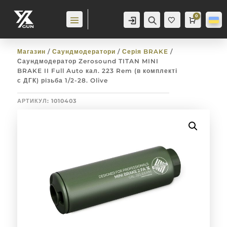
0
Аккаунт
Пошук
Cart
0,0
гр
Баж
анн
я
0
Магазин
/
Саундмодератори
/
Серія BRAKE
/
Саундмодератор Zerosound TITAN MINI
BRAKE II Full Auto кал. 223 Rem (в комплекті
с ДГК) різьба 1/2-28. Olive
АРТИКУЛ:
1010403