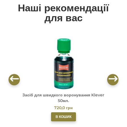
Наші рекомендації
для вас
Засіб для швидкого воронування Klever
М
50мл.
720,0
грн
В КОШИК