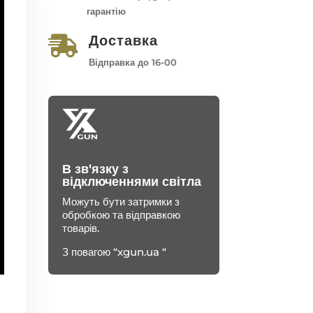
гарантію
Доставка

Відправка до 16-00
В зв'язку з
відключеннями світла
Можуть бути затримки з
обробкою та відправкою
товарів.
З повагою “xgun.ua “