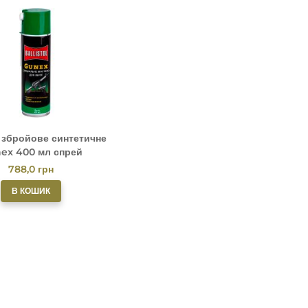
 збройове синтетичне
ex 400 мл спрей
788,0
грн
В КОШИК