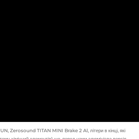
XGUN, Zerosound TITAN MINI Brake 2 Al, літери в кінці, які
тему хімічний елементів) що, перед нами алюмінієва версія