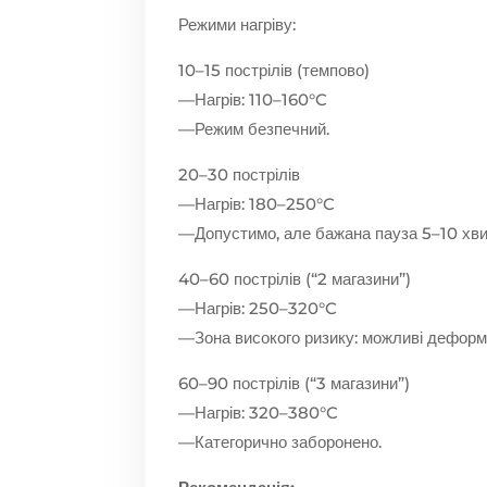
Режими нагріву:
10–15 пострілів (темпово)
—Нагрів: 110–160°C
—Режим безпечний.
20–30 пострілів
—Нагрів: 180–250°C
—Допустимо, але бажана пауза 5–10 хви
40–60 пострілів (“2 магазини”)
—Нагрів: 250–320°C
—Зона високого ризику: можливі деформа
60–90 пострілів (“3 магазини”)
—Нагрів: 320–380°C
—Категорично заборонено.