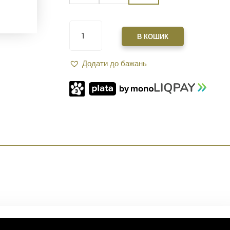
САУНДМОДЕРАТОР
ZEROSOUND
В КОШИК
TITAN
MINI
Додати до бажань
BRAKE
II
AL
КАЛ.
223
REM
(В
КОМПЛЕКТІ
С
ДГК)
РІЗЬБА
1/2-
28.
OLIVE
КІЛЬКІСТЬ