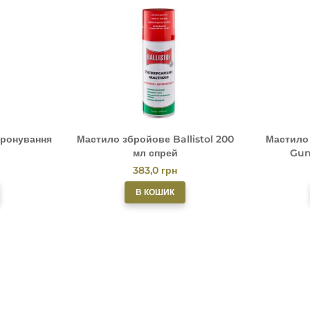
оронування
Мастило збройове Ballistol 200
Мастило
мл спрей
Gun
383,0
грн
В КОШИК