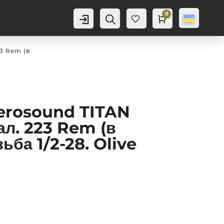
0
Аккаунт
Пошук
Cart
0,0
грн
Баж
анн
я
0
3 Rem (в
erosound TITAN
ал. 223 Rem (в
зьба 1/2-28. Olive