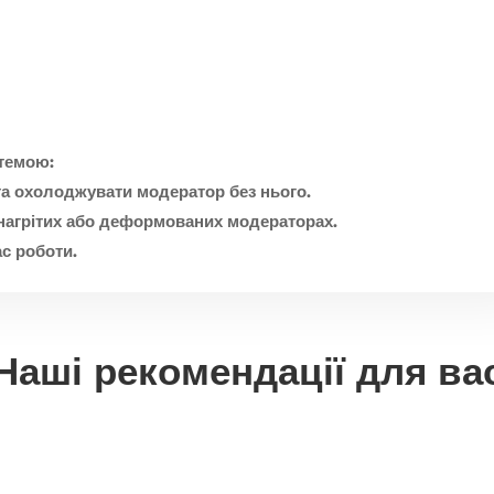
стемою:
та охолоджувати модератор без нього.
нагрітих або деформованих модераторах.
с роботи.
Наші рекомендації для ва