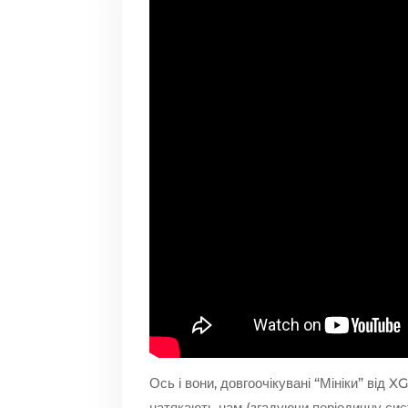
Ось і вони, довгоочікувані “Мініки” від 
натякають нам (згадуючи періодичну сис