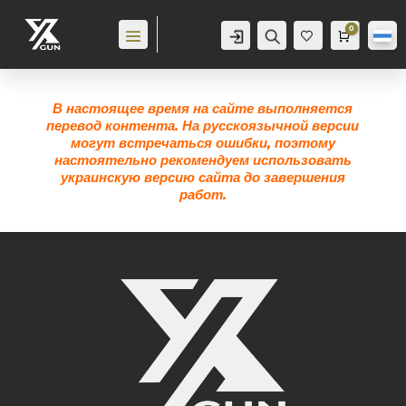
0
Аккаунт
Поиск
Корзина
0,0
гр
Же
лан
ие
0
В настоящее время на сайте выполняется
перевод контента. На русскоязычной версии
могут встречаться ошибки, поэтому
настоятельно рекомендуем использовать
украинскую версию сайта до завершения
работ.