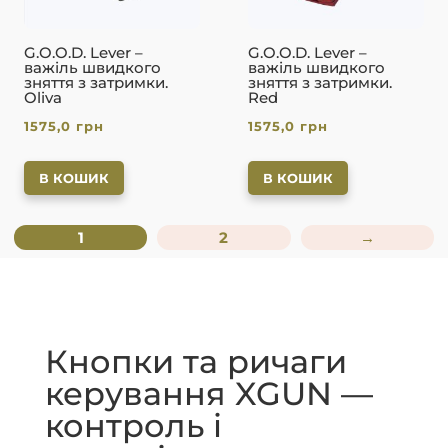
G.O.O.D. Lever –
G.O.O.D. Lever –
важіль швидкого
важіль швидкого
зняття з затримки.
зняття з затримки.
Oliva
Red
1575,0
грн
1575,0
грн
В КОШИК
В КОШИК
1
2
→
Кнопки та ричаги
керування XGUN —
контроль і