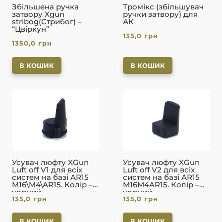
Збільшена ручка
Тромікс (збільшувач
затвору Xgun
ручки затвору) для
stribog(Стрибог) –
АК
“Цвіркун”
135,0
грн
1350,0
грн
В КОШИК
В КОШИК
Усувач люфту XGun
Усувач люфту XGun
Luft off V1 для всіх
Luft off V2 для всіх
систем на базі AR15
систем на базі AR15
M16\M4\AR15. Колір –
M16M4AR15. Колір –
чорний
чорний
135,0
грн
135,0
грн
В КОШИК
В КОШИК