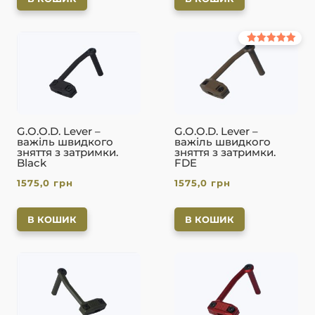
Оцінено в
5.00
з 5
G.O.O.D. Lever –
G.O.O.D. Lever –
важіль швидкого
важіль швидкого
зняття з затримки.
зняття з затримки.
Black
FDE
1575,0
грн
1575,0
грн
В КОШИК
В КОШИК