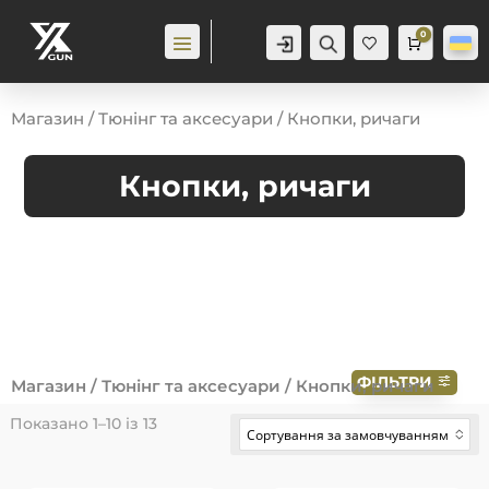
0
Аккаунт
Пошук
Cart
0,0
гр
Ба
жа
ння
0
Магазин
/
Тюнінг та аксесуари
/ Кнопки, ричаги
Кнопки, ричаги
ФІЛЬТРИ
Магазин
/
Тюнінг та аксесуари
/ Кнопки, ричаги
Показано 1–10 із 13
Сортування за замовчуванням
No options to choose