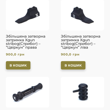
Збільшена затворна
Збільшена затворна
затримка Xgun
затримка Xgun
stribog(Стрибог) –
stribog(Стрибог) –
“Цвіркун” права
“Цвіркун” ліва
900,0
грн
900,0
грн
В КОШИК
В КОШИК