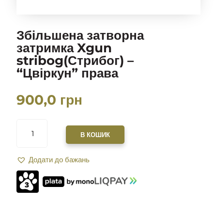
Збільшена затворна
затримка Xgun
stribog(Стрибог) –
“Цвіркун” права
900,0
грн
ЗБІЛЬШЕНА
ЗАТВОРНА
В КОШИК
ЗАТРИМКА
XGUN
Додати до бажань
STRIBOG(СТРИБОГ)
-
"ЦВІРКУН"
ПРАВА
КІЛЬКІСТЬ