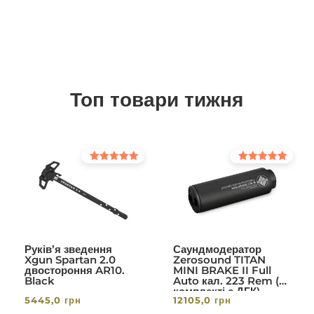
Топ товари тижня
Оцінено в
Оцінено в
5.00
5.00
з 5
з 5
Руків’я зведення
Саундмодератор
Xgun Spartan 2.0
Zerosound TITAN
двостороння AR10.
MINI BRAKE II Full
Black
Auto кал. 223 Rem (в
комплекті с ДГК)
5445,0
грн
12105,0
грн
різьба 1/2-28. Вlack