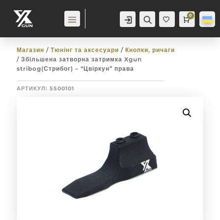
0
Аккаунт
Пошук
Cart
0,0
гр
Баж
анн
я
0
Магазин
/
Тюнінг та аксесуари
/
Кнопки, ричаги
/ Збільшена затворна затримка Xgun
stribog(Стрибог) – “Цвіркун” права
АРТИКУЛ:
5500101