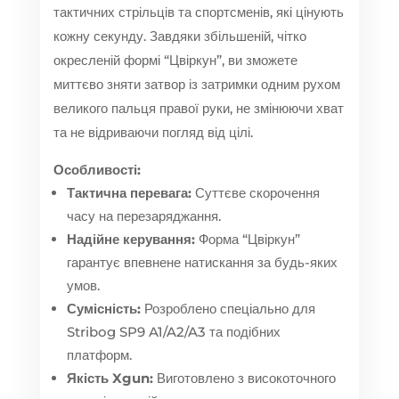
тактичних стрільців та спортсменів, які цінують
кожну секунду. Завдяки збільшеній, чітко
окресленій формі “Цвіркун”, ви зможете
миттєво зняти затвор із затримки одним рухом
великого пальця правої руки, не змінюючи хват
та не відриваючи погляд від цілі.
Особливості:
Тактична перевага:
Суттєве скорочення
часу на перезаряджання.
Надійне керування:
Форма “Цвіркун”
гарантує впевнене натискання за будь-яких
умов.
Сумісність:
Розроблено спеціально для
Stribog SP9 A1/A2/A3 та подібних
платформ.
Якість Xgun:
Виготовлено з високоточного