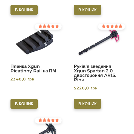
В КОШИК
В КОШИК
Оцінено в
Оцінено в
5.00
5.00
з 5
з 5
Планка Xgun
Руків’я зведення
Picatinny Rail на ПМ
Xgun Spartan 2.0
двостороння AR15.
2340,0
грн
Pink
5220,0
грн
В КОШИК
В КОШИК
Оцінено в
5.00
з 5