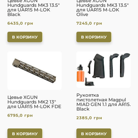
Цевье XGUN
Цевье XGUN
Hundguards MK3 13.5″
Hundguards MK3 13.5″
для UAR15 M-LOK
для UAR15 M-LOK
Black
Olive
6435,0
грн
7245,0
грн
В КОРЗИНУ
В КОРЗИНУ
Рукоятка
Цевье XGUN
пистолетная Magpul
Hundguards MK2 13″
MIAD GEN 1.1 для AR15.
для UAR15 M-LOK FDE
Black
6795,0
грн
2385,0
грн
В КОРЗИНУ
В КОРЗИНУ