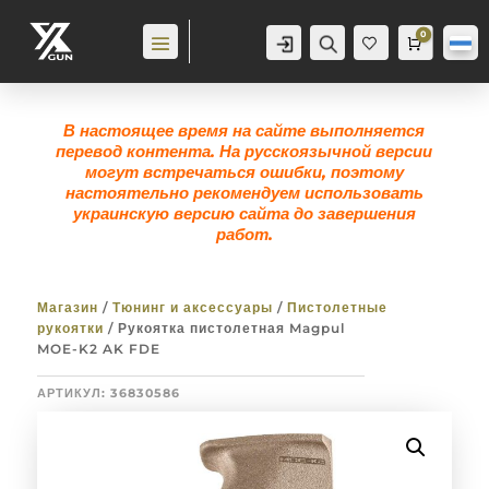
0
Аккаунт
Поиск
Корзина
0,0
гр
Же
лан
ие
0
В настоящее время на сайте выполняется
перевод контента. На русскоязычной версии
могут встречаться ошибки, поэтому
настоятельно рекомендуем использовать
украинскую версию сайта до завершения
работ.
Магазин
/
Тюнинг и аксессуары
/
Пистолетные
рукоятки
/ Рукоятка пистолетная Magpul
MOE-K2 AK FDE
АРТИКУЛ:
36830586