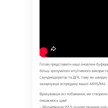
Готові представити наші оновлені буфери
більш зрозумілого інтуїтивного викорис
саундмодератор та ДГК, тому ви швидко
зазирнувши всередину вашої AR15/M4
Врахувавши всі побажання, ми створили д
пишаємось цим!
– Модифікація Н3.5 чудове рішення для