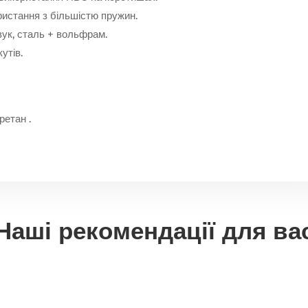
ристання з більшістю пружин.
звук, сталь + вольфрам.
утів.
етан .
Наші рекомендації для ва