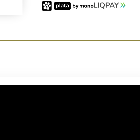
AR-
15
(165
ГР),
XBUFFER
КІЛЬКІСТЬ