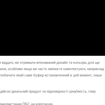
 віддачі, які отримали впізнаваний дизайн та кольори, для ще
тання, особливо якщо ви часто змінюєте комплектуючі, наприклад
 побачите який саме буфер встановленний в цей момент, лише
ійсно ідеальний продукт по відповідності ціна/якість, тому
 використання ПБС на коротишах.