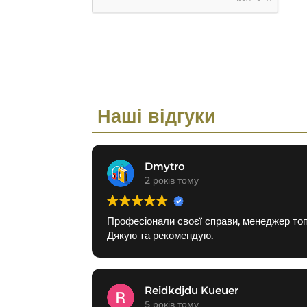
Наші відгуки
Dmytro
2 років тому
Професіонали своєї справи, менеджер топ
Дякую та рекомендую.
Reidkdjdu Kueuer
5 років тому