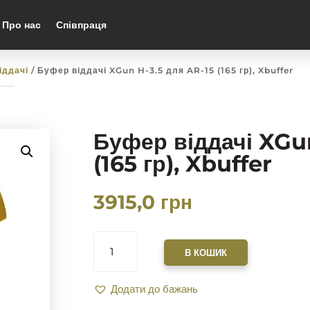
Про нас
Співпраця
іддачі
/ Буфер віддачі XGun H-3.5 для AR-15 (165 гр), Xbuffer
Буфер віддачі XGun
(165 гр), Xbuffer
3915,0
грн
БУФЕР
ВІДДАЧІ
В КОШИК
XGUN
H-
Додати до бажань
3.5
ДЛЯ