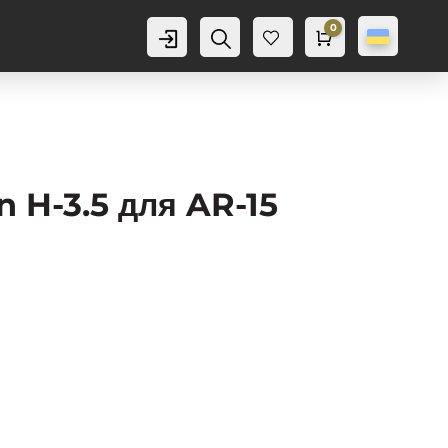
0
Аккаунт
Пошук
Cart
0,0
грн
Баж
анн
я
0
 H-3.5 для AR-15