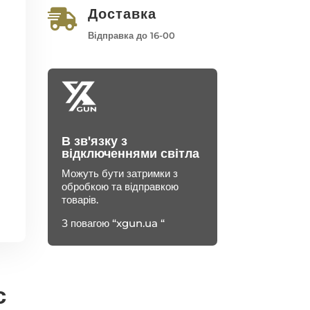
Доставка

Відправка до 16-00
В зв'язку з
відключеннями світла
Можуть бути затримки з
обробкою та відправкою
товарів.
З повагою “xgun.ua “
с