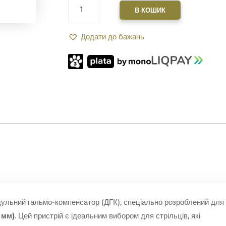
XGUN
В КОШИК
IMPACT
КАЛІБР
Додати до бажань
.30
(7,62)
РІЗЬБА
5/8"-24.
INOX
КІЛЬКІСТЬ
ульний гальмо-компенсатор (ДГК), спеціально розроблений для
2 мм)
. Цей пристрій є ідеальним вибором для стрільців, які