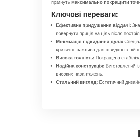
прагнуть
максимально покращити точн
Ключові переваги:
Ефективне придушення віддачі:
Зна
повернути приціл на ціль після постріл
Мінімізація підкидання дула:
Спеціал
критично важливо для швидкої серійної
Висока точність:
Покращена стабілізац
Надійна конструкція:
Виготовлений із 
високих навантажень.
Стильний вигляд:
Естетичний дизайн 