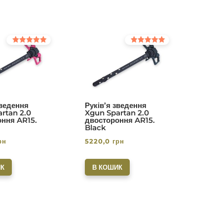
Оцінено в
Оцінено в
5.00
5.00
з 5
з 5
зведення
Руків’я зведення
rtan 2.0
Xgun Spartan 2.0
ння AR15.
двостороння AR15.
Black
рн
5220,0
грн
К
В КОШИК