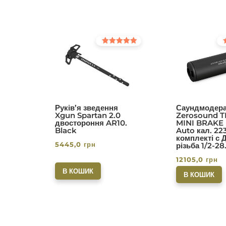
Оцінено в
Оц
5.00
5.0
з 5
з 5
Руків’я зведення
Саундмодера
Xgun Spartan 2.0
Zerosound T
двостороння AR10.
MINI BRAKE I
Black
Auto кал. 22
комплекті с 
5445,0
грн
різьба 1/2-28
12105,0
грн
В КОШИК
В КОШИК