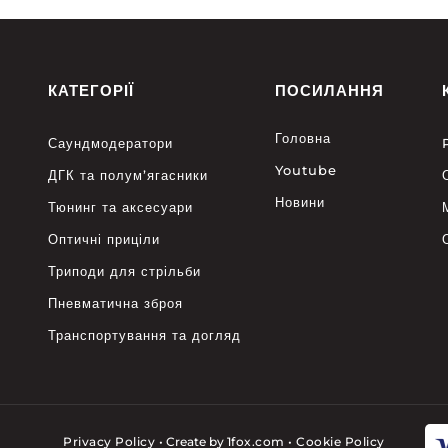
КАТЕГОРІЇ
ПОСИЛАННЯ
Головна
Саундмодератори
Youtube
ДГК та полум’ягасники
Новини
Тюнинг та аксесуари
Оптичні приціли
Триподи для стрільби
Пневматична зброя
Транспортування та догляд
Privacy Policy
•
Create by
1fox.com
•
Cookie Policy