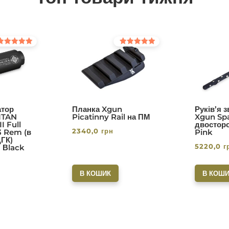
інено в
Оцінено в
0
5.00
з 5
тор
Планка Xgun
Руків’я 
ITAN
Picatinny Rail на ПМ
Xgun Spa
I Full
двосторо
2340,0
грн
3 Rem (в
Pink
ДГК)
5220,0
г
. Вlack
В КОШИК
В КОШИ