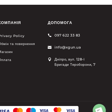
КОМПАНІЯ
ДОПОМОГА
097 622 33 83

Privacy Policy
Обмін та повернення
info@xgun.ua

Магазин
Дніпро, вул. 128-ї

Оплата
Бригади Тероборони, 7