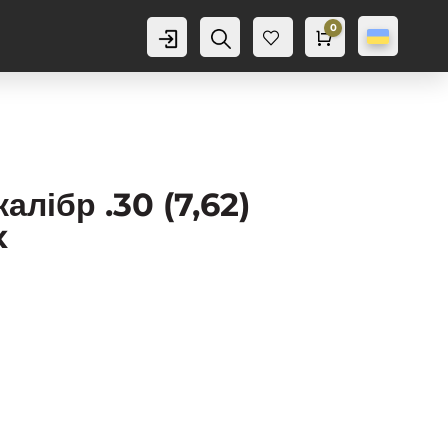
0
Аккаунт
Пошук
Cart
0,0
грн
Баж
анн
я
0
лібр .30 (7,62)
x