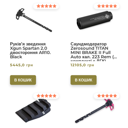
Оцінено в
Оцінено в
5.00
5.00
з 5
з 5
Руків’я зведення
Саундмодератор
Xgun Spartan 2.0
Zerosound TITAN
двостороння AR10.
MINI BRAKE II Full
Black
Auto кал. 223 Rem (в
комплекті с ДГК)
5445,0
грн
12105,0
грн
різьба 1/2-28. Вlack
В КОШИК
В КОШИК
Оцінено в
Оцінено в
5.00
5.00
з 5
з 5