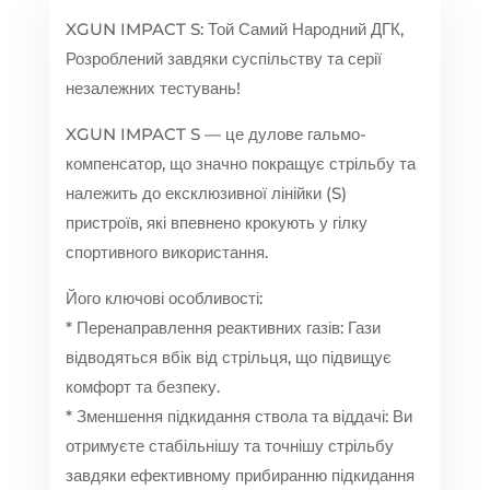
XGUN IMPACT S: Той Самий Народний ДГК,
Розроблений завдяки суспільству та серії
незалежних тестувань!
XGUN IMPACT S — це дулове гальмо-
компенсатор, що значно покращує стрільбу та
належить до ексклюзивної лінійки (S)
пристроїв, які впевнено крокують у гілку
спортивного використання.
Його ключові особливості:
* Перенаправлення реактивних газів: Гази
відводяться вбік від стрільця, що підвищує
комфорт та безпеку.
* Зменшення підкидання ствола та віддачі: Ви
отримуєте стабільнішу та точнішу стрільбу
завдяки ефективному прибиранню підкидання