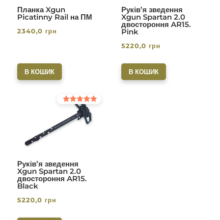
Планка Xgun
Руків’я зведення
Picatinny Rail на ПМ
Xgun Spartan 2.0
двостороння AR15.
2340,0
грн
Pink
5220,0
грн
В КОШИК
В КОШИК
Оцінено в
5.00
з 5
Руків’я зведення
Xgun Spartan 2.0
двостороння AR15.
Black
5220,0
грн