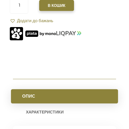
XGUN
В КОШИК
IMPACT
S
Додати до бажань
2.0
КАЛІБР
.223
(5,56)
РІЗЬБА
1/2"-28
,
OLIVE
КІЛЬКІСТЬ
ОПИС
ХАРАКТЕРИСТИКИ