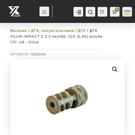
0
Аккаунт
Пошук
Cart
0,0
гр
Баж
анн
я
0
Магазин
/
ДГК, полум'ягасники
/
ДГК
/ ДГК
XGUN IMPACT S 2.0 калібр .223 (5,56) різьба
1/2″-28 , Olive
АРТИКУЛ:
1020506