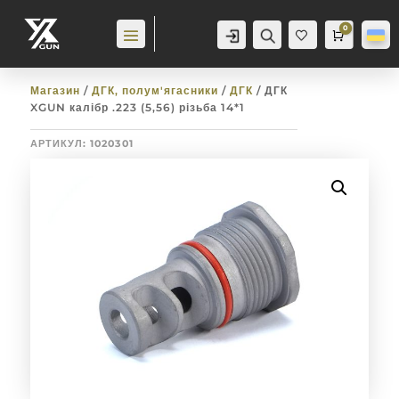
0
Аккаунт
Пошук
Cart
0,0
гр
Баж
анн
я
0
Магазин
/
ДГК, полум'ягасники
/
ДГК
/ ДГК
XGUN калібр .223 (5,56) різьба 14*1
АРТИКУЛ:
1020301