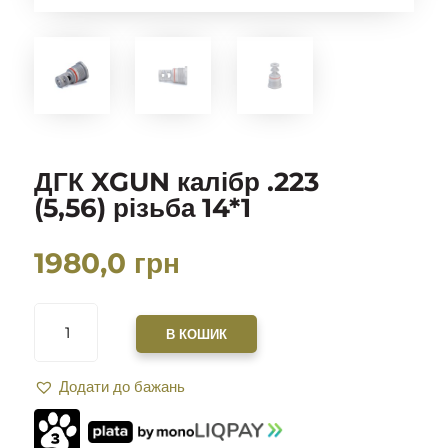
ДГК XGUN калібр .223
(5,56) різьба 14*1
1980,0
грн
ДГК
XGUN
В КОШИК
КАЛІБР
.223
Додати до бажань
(5,56)
РІЗЬБА
14*1
КІЛЬКІСТЬ