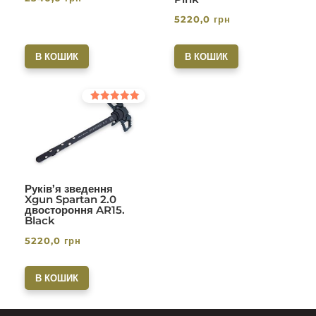
5220,0
грн
В КОШИК
В КОШИК
Оцінено в
5.00
з 5
Руків’я зведення
Xgun Spartan 2.0
двостороння AR15.
Black
5220,0
грн
В КОШИК