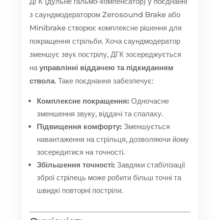
ДГК (дульне гальмо-компенсатор) у поєднанні
з саундмодератором Zerosound Brake або
Minibrake створює комплексне рішення для
покращення стрільби. Хоча саундмодератор
зменшує звук пострілу, ДГК зосереджується
на
управлінні віддачею та підкиданням
ствола
. Таке поєднання забезпечує:
Комплексне покращення:
Одночасне
зменшення звуку, віддачі та спалаху.
Підвищення комфорту:
Зменшується
навантаження на стрільця, дозволяючи йому
зосередитися на точності.
Збільшення точності:
Завдяки стабілізації
зброї стрілець може робити більш точні та
швидкі повторні постріли.