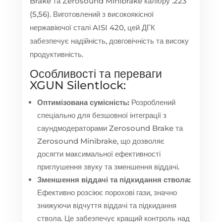
Brake та Zerosound Minibrake калібру .223
(5,56). Виготовлений з високоякісної
нержавіючої сталі AISI 420, цей ДГК
забезпечує надійність, довговічність та високу
продуктивність.
Особливості та переваги
XGUN Silentlock:
Оптимізована сумісність:
Розроблений
спеціально для безшовної інтеграції з
саундмодераторами Zerosound Brake та
Zerosound Minibrake, що дозволяє
досягти максимальної ефективності
приглушення звуку та зменшення віддачі.
Зменшення віддачі та підкидання ствола:
Ефективно розсіює порохові гази, значно
знижуючи відчуття віддачі та підкидання
ствола. Це забезпечує кращий контроль над