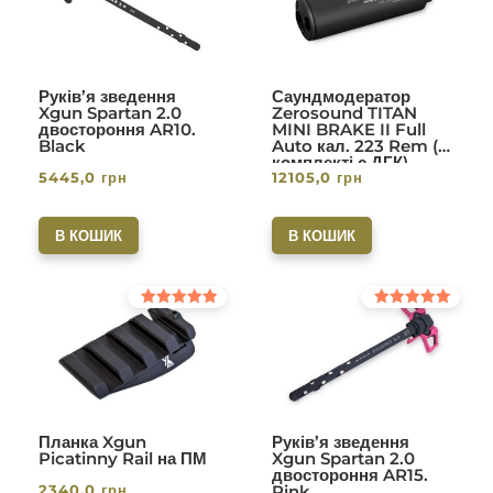
Руків’я зведення
Саундмодератор
Xgun Spartan 2.0
Zerosound TITAN
двостороння AR10.
MINI BRAKE II Full
Black
Auto кал. 223 Rem (в
комплекті с ДГК)
5445,0
грн
12105,0
грн
різьба 1/2-28. Вlack
В КОШИК
В КОШИК
Оцінено в
Оцінено в
5.00
5.00
з 5
з 5
Планка Xgun
Руків’я зведення
Picatinny Rail на ПМ
Xgun Spartan 2.0
двостороння AR15.
2340,0
грн
Pink