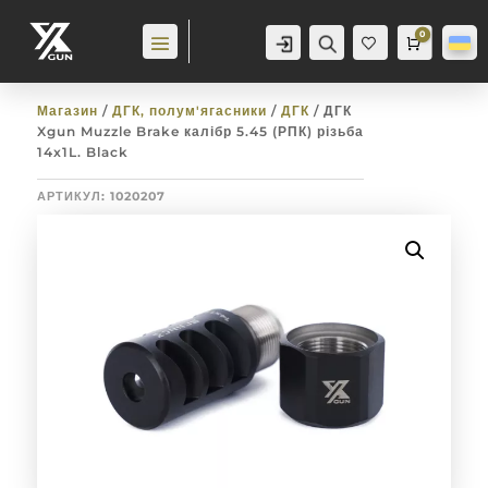
0
Аккаунт
Пошук
Cart
0,0
гр
Баж
анн
я
0
Магазин
/
ДГК, полум'ягасники
/
ДГК
/ ДГК
Xgun Muzzle Brake калібр 5.45 (РПК) різьба
14x1L. Black
АРТИКУЛ:
1020207