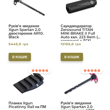
5.00
5.00
з 5
з 5
Руків’я зведення
Саундмодератор
Xgun Spartan 2.0
Zerosound TITAN
двостороння AR10.
MINI BRAKE II Full
Black
Auto кал. 223 Rem (в
комплекті с ДГК)
5445,0
грн
12105,0
грн
різьба 1/2-28. Вlack
В КОШИК
В КОШИК
Оцінено в
Оцінено в
5.00
5.00
з 5
з 5
Планка Xgun
Руків’я зведення
Picatinny Rail на ПМ
Xgun Spartan 2.0