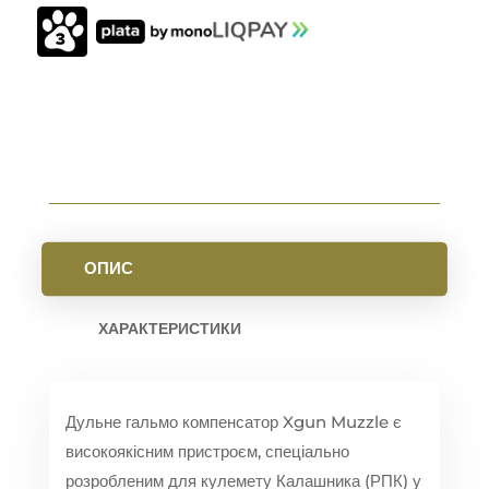
5.45
(РПК)
РІЗЬБА
14X1L.
BLACK
КІЛЬКІСТЬ
ОПИС
ХАРАКТЕРИСТИКИ
Дульне гальмо компенсатор Xgun Muzzle є
високоякісним пристроєм, спеціально
розробленим для кулемету Калашника (РПК) у