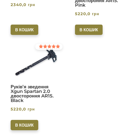
двостороння AR15.
2340,0
грн
Pink
5220,0
грн
В КОШИК
В КОШИК
Оцінено в
5.00
з 5
Руків’я зведення
Xgun Spartan 2.0
двостороння AR15.
Black
5220,0
грн
В КОШИК