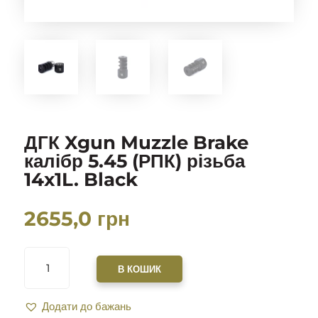
ДГК Xgun Muzzle Brake
калібр 5.45 (РПК) різьба
14x1L. Black
2655,0
грн
ДГК
XGUN
В КОШИК
MUZZLE
BRAKE
Додати до бажань
КАЛІБР