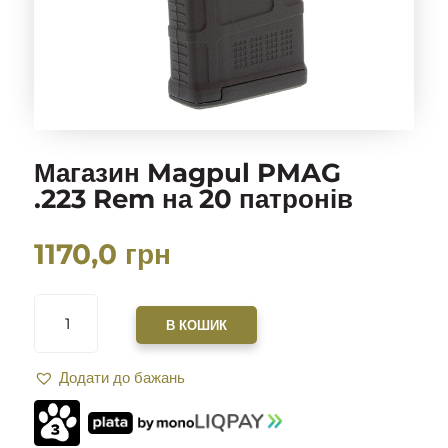
Магазин Magpul PMAG
.223 Rem на 20 патронів
1170,0
грн
МАГАЗИН
MAGPUL
В КОШИК
PMAG
.223
Додати до бажань
REM
НА
20
ПАТРОНІВ