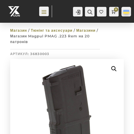
0
Аккаунт
Пошук
Cart
0,0
гр
Баж
анн
я
0
Магазин
/
Тюнінг та аксесуари
/
Магазини
/
Магазин Magpul PMAG .223 Rem на 20
патронів
АРТИКУЛ:
36830003