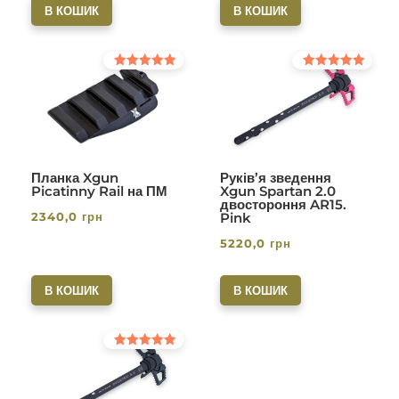
В КОШИК
В КОШИК
Оцінено в
Оцінено в
5.00
5.00
з 5
з 5
Планка Xgun
Руків’я зведення
Picatinny Rail на ПМ
Xgun Spartan 2.0
двостороння AR15.
2340,0
грн
Pink
5220,0
грн
В КОШИК
В КОШИК
Оцінено в
5.00
з 5