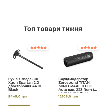
Топ товари тижня
Оцінено в
Оцінено в
5.00
5.00
з 5
з 5
Руків’я зведення
Саундмодератор
Xgun Spartan 2.0
Zerosound TITAN
двостороння AR10.
MINI BRAKE II Full
Black
Auto кал. 223 Rem (в
комплекті с ДГК)
5445,0
грн
12105,0
грн
різьба 1/2-28. Вlack