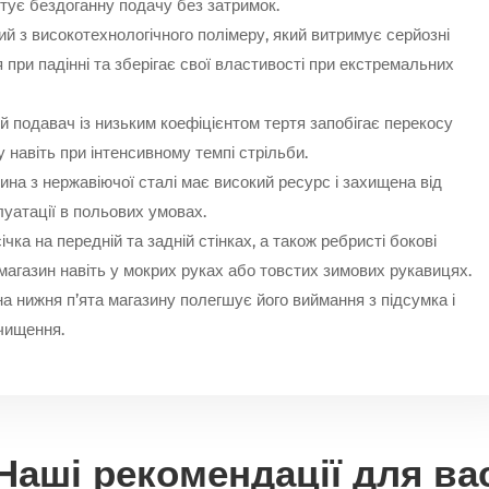
тує бездоганну подачу без затримок.
й з високотехнологічного полімеру, який витримує серйозні
 при падінні та зберігає свої властивості при екстремальних
подавач із низьким коефіцієнтом тертя запобігає перекосу
 навіть при інтенсивному темпі стрільби.
на з нержавіючої сталі має високий ресурс і захищена від
луатації в польових умовах.
чка на передній та задній стінках, а також ребристі бокові
магазин навіть у мокрих руках або товстих зимових рукавицях.
 нижня п’ята магазину полегшує його виймання з підсумка і
чищення.
Наші рекомендації для ва