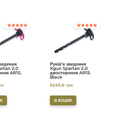
Оцінено в
Оцінено в
5.00
5.00
з 5
з 5
зведення
Руків’я зведення
rtan 2.0
Xgun Spartan 2.0
ння AR15.
двостороння AR15.
Black
рн
5220,0
грн
К
В КОШИК