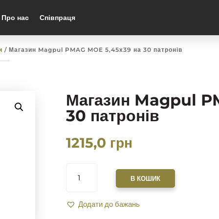
Про нас
Співпраця
и
/ Магазин Magpul PMAG MOE 5,45х39 на 30 патронів
Магазин Magpul P
30 патронів
1215,0
грн
МАГАЗИН
MAGPUL
В КОШИК
PMAG
MOE
Додати до бажань
5,45Х39
НА