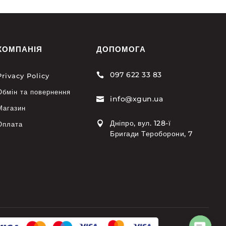
КОМПАНІЯ
ДОПОМОГА
097 622 33 83

Privacy Policy
Обмін та повернення
info@xgun.ua

Магазин
Дніпро, вул. 128-ї

Оплата
Бригади Тероборони, 7