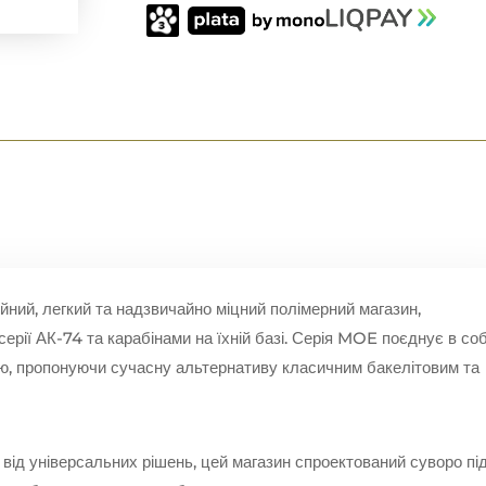
30
ПАТРОНІВ
КІЛЬКІСТЬ
ійний, легкий та надзвичайно міцний полімерний магазин,
ерії АК-74 та карабінами на їхній базі. Серія MOE поєднує в соб
тю, пропонуючи сучасну альтернативу класичним бакелітовим та
 від універсальних рішень, цей магазин спроектований суворо пі