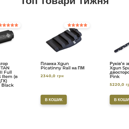
Топ товари тижня
інено в
Оцінено в
0
5.00
з 5
тор
Планка Xgun
Руків’я 
ITAN
Picatinny Rail на ПМ
Xgun Spa
I Full
двосторо
2340,0
грн
3 Rem (в
Pink
ДГК)
5220,0
г
. Вlack
В КОШИК
В КОШИ