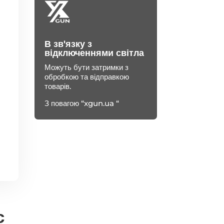
В зв'язку з
відключеннями світла
Можуть бути затримки з
обробкою та відправкою
товарів.
З повагою “xgun.ua “
с