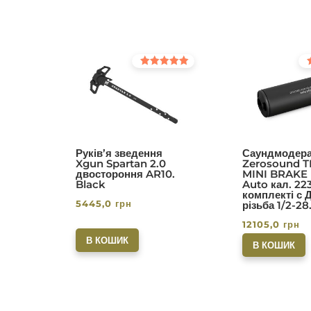
Оцінено в
Оц
5.00
5.0
з 5
з 5
Руків’я зведення
Саундмодера
Xgun Spartan 2.0
Zerosound T
двостороння AR10.
MINI BRAKE I
Black
Auto кал. 22
комплекті с 
5445,0
грн
різьба 1/2-28
12105,0
грн
В КОШИК
В КОШИК