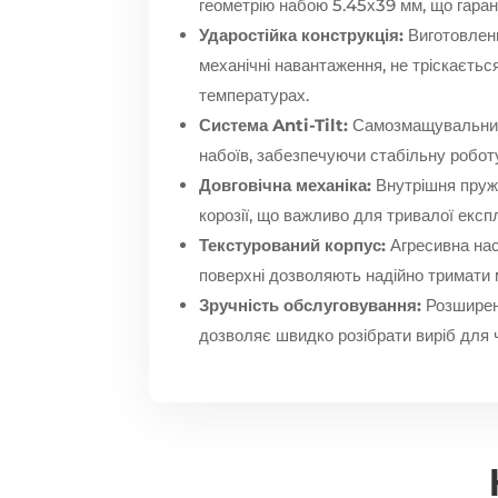
геометрію набою 5.45х39 мм, що гаран
Ударостійка конструкція:
Виготовлени
механічні навантаження, не тріскається
температурах.
Система Anti-Tilt:
Самозмащувальний 
набоїв, забезпечуючи стабільну роботу
Довговічна механіка:
Внутрішня пружи
корозії, що важливо для тривалої експ
Текстурований корпус:
Агресивна насі
поверхні дозволяють надійно тримати 
Зручність обслуговування:
Розширена
дозволяє швидко розібрати виріб для 