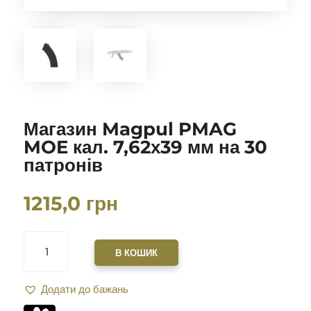
Магазин Magpul PMAG
MOE кал. 7,62х39 мм на 30
патронів
1215,0
грн
МАГАЗИН
MAGPUL
В КОШИК
PMAG
MOE
Додати до бажань
КАЛ.
7,62Х39