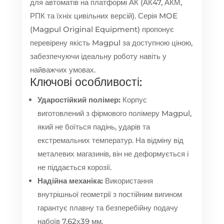
для автоматів на платформі АК (АК47, АКМ,
РПК та їхніх цивільних версій). Серія MOE
(Magpul Original Equipment) пропонує
перевірену якість Magpul за доступною ціною,
забезпечуючи ідеальну роботу навіть у
найважчих умовах.
Ключові особливості:
Ударостійкий полімер:
Корпус
виготовлений з фірмового полімеру Magpul,
який не боїться падінь, ударів та
екстремальних температур. На відміну від
металевих магазинів, він не деформується і
не піддається корозії.
Надійна механіка:
Використання
внутрішньої геометрії з постійним вигином
гарантує плавну та безперебійну подачу
набоїв 7.62х39 мм.