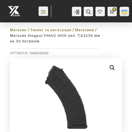
0
Аккаунт
Пошук
Cart
0,0
гр
Баж
анн
я
0
Магазин
/
Тюнінг та аксесуари
/
Магазини
/
Магазин Magpul PMAG MOE кал. 7,62х39 мм
на 30 патронів
АРТИКУЛ:
36830030