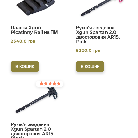
Планка Xgun
Руків’я зведення
Picatinny Rail на ПМ
Xgun Spartan 2.0
двостороння AR15.
2340,0
грн
Pink
5220,0
грн
В КОШИК
В КОШИК
Оцінено в
5.00
з 5
Руків’я зведення
Xgun Spartan 2.0
двостороння AR15.