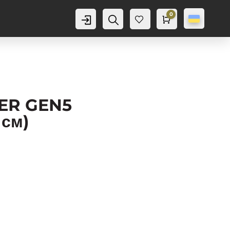
0
Аккаунт
Пошук
Cart
0,0
грн
Баж
анн
я
0
EER GEN5
 см)