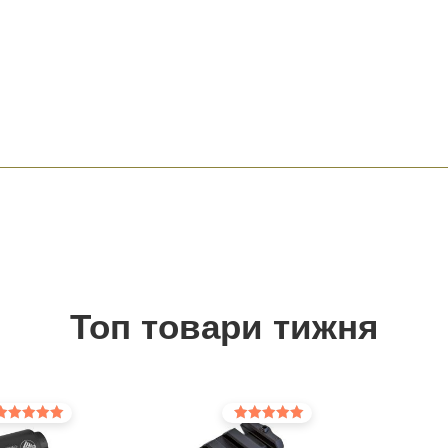
Топ товари тижня
інено в
Оцінено в
0
5.00