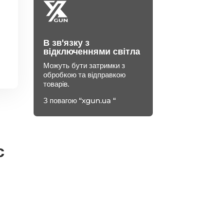
В зв'язку з
відключеннями світла
Можуть бути затримки з
обробкою та відправкою
товарів.
З повагою “xgun.ua “
с