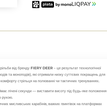
СМ)
КІЛЬКІСТЬ
трільби від бренду
FIERY DEER
– це результат технологічної
іподів та моноподів), які отримали низку суттєвих покращень для
а комфорту стрільця на полюванні чи тактичних тренуваннях.
ймає лічені секунди — виставити висоту під будь-яке положення
ю рукою.
чних мисливських карабінів, важких гвинтівок на платформах