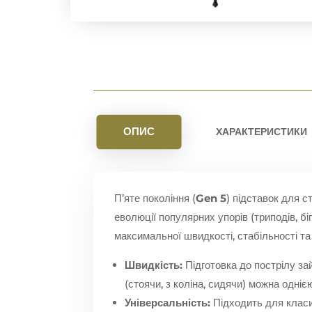
ОПИС
ХАРАКТЕРИСТИКИ
П’яте покоління (
Gen 5
) підставок для с
еволюції популярних упорів (триподів, б
максимальної швидкості, стабільності т
Швидкість:
Підготовка до пострілу за
(стоячи, з коліна, сидячи) можна одніє
Універсальність:
Підходить для класи