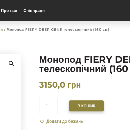
Про нас
Співпраця
ди
/ Монопод FIERY DEER GEN5 телескопічний (160 см)
Монопод FIERY D
телескопічний (160
3150,0
грн
МОНОПОД
FIERY
В КОШИК
DEER
GEN5
Додати до бажань
ТЕЛЕСКОПІЧНИЙ
(160