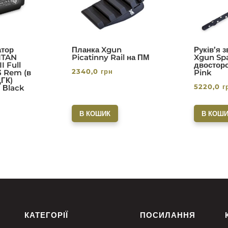
з 5
тор
Планка Xgun
Руків’я 
ITAN
Picatinny Rail на ПМ
Xgun Spa
I Full
двосторо
2340,0
грн
3 Rem (в
Pink
ДГК)
5220,0
г
. Вlack
В КОШИК
В КОШИ
КАТЕГОРІЇ
ПОСИЛАННЯ