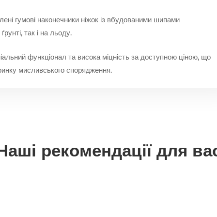
ені гумові наконечники ніжок із вбудованими шипами
рунті, так і на льоду.
іальний функціонал та висока міцність за доступною ціною, що
 ринку мисливського спорядження.
Наші рекомендації для ва