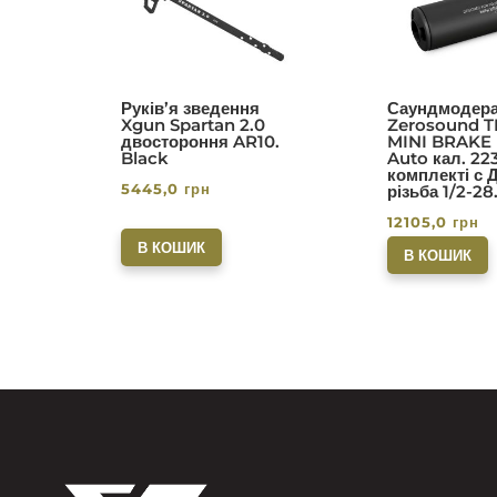
з 5
з 5
Руків’я зведення
Саундмодера
Xgun Spartan 2.0
Zerosound T
двостороння AR10.
MINI BRAKE I
Black
Auto кал. 22
комплекті с 
5445,0
грн
різьба 1/2-28
12105,0
грн
В КОШИК
В КОШИК