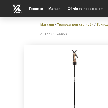
Головна
Магазин
Обмін та повернення
Магазин
/
Триподи для стрільби
/
Трипо
АРТИКУЛ:
232875