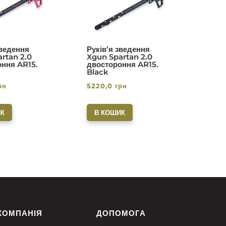
з 5
з 5
зведення
Руків’я зведення
rtan 2.0
Xgun Spartan 2.0
ння AR15.
двостороння AR15.
Black
рн
5220,0
грн
К
В КОШИК
КОМПАНІЯ
ДОПОМОГА