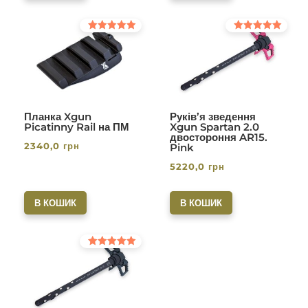
Оцінено в
Оцінено в
5.00
5.00
з 5
з 5
Планка Xgun
Руків’я зведення
Picatinny Rail на ПМ
Xgun Spartan 2.0
двостороння AR15.
2340,0
грн
Pink
5220,0
грн
В КОШИК
В КОШИК
Оцінено в
5.00
з 5