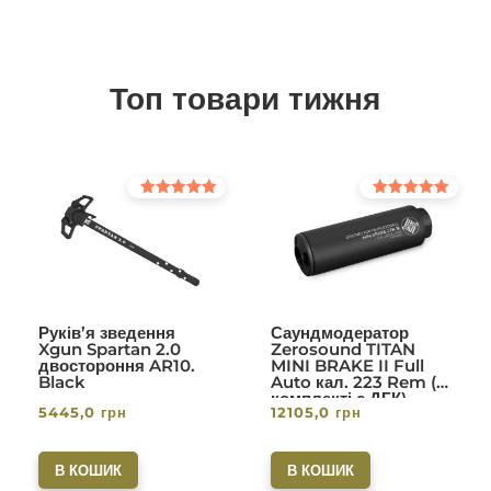
Топ товари тижня
Оцінено в
Оцінено в
5.00
5.00
з 5
з 5
Руків’я зведення
Саундмодератор
Xgun Spartan 2.0
Zerosound TITAN
двостороння AR10.
MINI BRAKE II Full
Black
Auto кал. 223 Rem (в
комплекті с ДГК)
5445,0
грн
12105,0
грн
різьба 1/2-28. Вlack
В КОШИК
В КОШИК