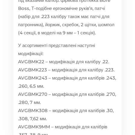
під вказаний калібр: фірмова протяжка Bore
Boss, Т-подібне ергономічне руків’я, патчі
(набір для .223 калібру також має патчі для
патронника), йоржик, скребок, 2 щітки, шомпол
(4 секції, в моделі на 9 мм – 1 секція).
У асортименті представлені наступні
модифікації:
AVGBMK22 – модифікація для калібру .22.
AVGBMK223 – модифікація для калібру .223.
AVGBMK243 – модифікація для калібрів .243,
.260, 6.5 мм.
AVGBMK270 – модифікація для калібрів .270,
.280, 7 мм.
AVGBMK308 – модифікація для калібрів .30,
.308, 7,62 мм.
AVGBMK9MM – модифікація для калібрів
.357, .38, 9 мм.