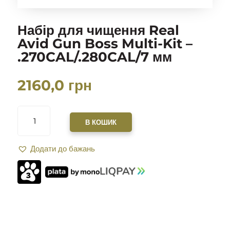
Набір для чищення Real
Avid Gun Boss Multi-Kit –
.270CAL/.280CAL/7 мм
2160,0
грн
НАБІР
ДЛЯ
В КОШИК
ЧИЩЕННЯ
REAL
Додати до бажань
AVID
GUN
BOSS
MULTI-
KIT
-
.270CAL/.280CAL/7
ММ
КІЛЬКІСТЬ