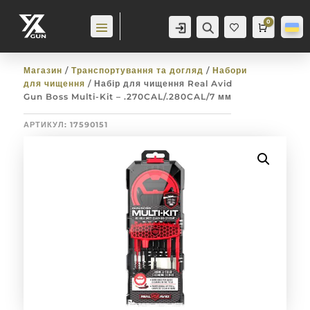
0
Аккаунт
Пошук
Cart
0,0
гр
Баж
анн
я
0
Магазин
/
Транспортування та догляд
/
Набори
для чищення
/ Набір для чищення Real Avid
Gun Boss Multi-Kit – .270CAL/.280CAL/7 мм
АРТИКУЛ:
17590151