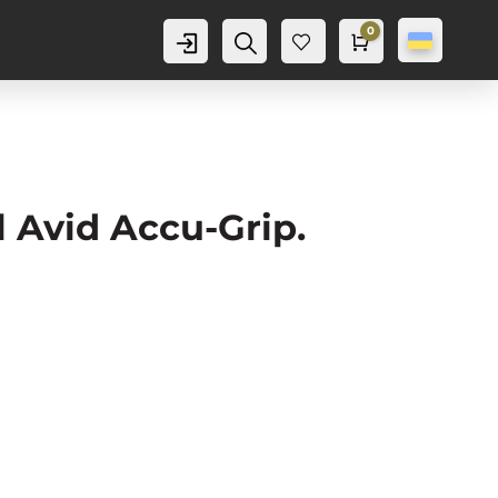
0
Аккаунт
Пошук
Cart
0,0
грн
Баж
анн
я
0
l Avid Accu-Grip.