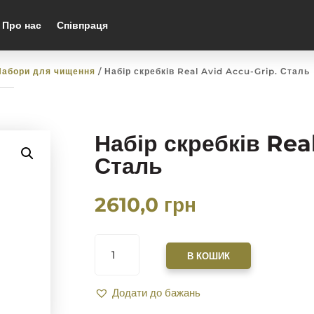
Про нас
Співпраця
Набори для чищення
/ Набір скребків Real Avid Accu-Grip. Сталь
Набір скребків Rea
Сталь
2610,0
грн
НАБІР
СКРЕБКІВ
В КОШИК
REAL
AVID
Додати до бажань
ACCU-
GRIP.