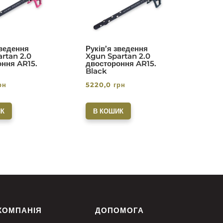
з 5
з 5
зведення
Руків’я зведення
rtan 2.0
Xgun Spartan 2.0
ння AR15.
двостороння AR15.
Black
рн
5220,0
грн
К
В КОШИК
КОМПАНІЯ
ДОПОМОГА