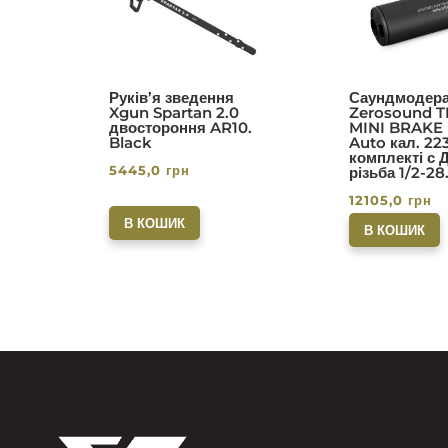
з 5
з 5
Руків’я зведення
Саундмодера
Xgun Spartan 2.0
Zerosound T
двостороння AR10.
MINI BRAKE I
Black
Auto кал. 22
комплекті с 
5445,0
грн
різьба 1/2-28
12105,0
грн
В КОШИК
В КОШИК