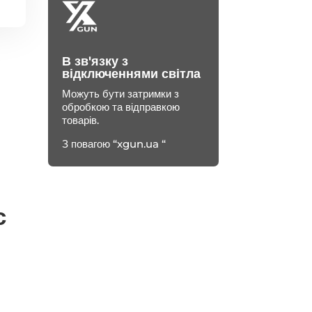
В зв'язку з
відключеннями світла
Можуть бути затримки з
обробкою та відправкою
товарів.
З повагою “xgun.ua “
с