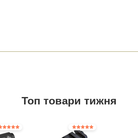
Топ товари тижня
інено в
Оцінено в
0
5.00