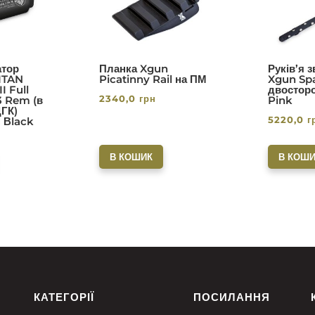
з 5
тор
Планка Xgun
Руків’я 
ITAN
Picatinny Rail на ПМ
Xgun Spa
I Full
двосторо
2340,0
грн
3 Rem (в
Pink
ДГК)
5220,0
г
. Вlack
В КОШИК
В КОШИ
КАТЕГОРІЇ
ПОСИЛАННЯ