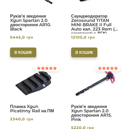
Руків’я зведення
Саундмодератор
Xgun Spartan 2.0
Zerosound TITAN
двостороння AR10.
MINI BRAKE II Full
Black
Auto кал. 223 Rem (в
комплекті с ДГК)
5445,0
грн
12105,0
грн
різьба 1/2-28. Вlack
В КОШИК
В КОШИК
Оцінено в
Оцінено в
5.00
5.00
з 5
з 5
Планка Xgun
Руків’я зведення
Picatinny Rail на ПМ
Xgun Spartan 2.0
двостороння AR15.
2340,0
грн
Pink
5220,0
грн