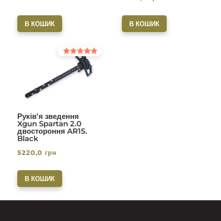
В КОШИК
В КОШИК
Оцінено в
5.00
з 5
Руків’я зведення
Xgun Spartan 2.0
двостороння AR15.
Black
5220,0
грн
В КОШИК