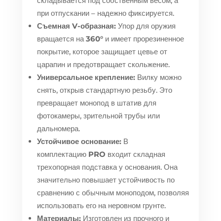
складывается под собственным весом, а
при отпускании – надежно фиксируется.
Съемная V-образная:
Упор для оружия
вращается на
360°
и имеет прорезиненное
покрытие, которое защищает цевье от
царапин и предотвращает скольжение.
Универсальное крепление:
Вилку можно
снять, открыв стандартную резьбу. Это
превращает монопод в штатив для
фотокамеры, зрительной трубы или
дальномера.
Устойчивое основание:
В
комплектацию
PRO
входит складная
трехопорная подставка у основания. Она
значительно повышает устойчивость по
сравнению с обычным моноподом, позволяя
использовать его на неровном грунте.
Материалы:
Изготовлен из прочного и