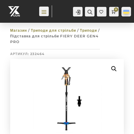
0
Аккаунт
Пошук
Cart
0,0
гр
Баж
анн
я
0
Магазин
/
Триподи для стрільби
/
Триподи
/
Підставка для стрільби FIERY DEER GEN4
PRO
АРТИКУЛ:
232464