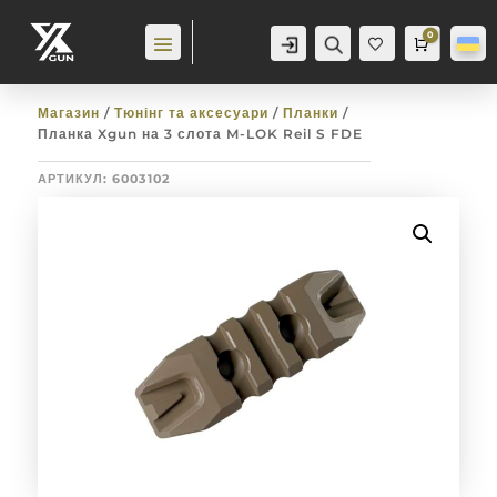
0
Аккаунт
Пошук
Cart
0,0
гр
Баж
анн
я
0
Магазин
/
Тюнінг та аксесуари
/
Планки
/
Планка Xgun на 3 слота M-LOK Reil S FDE
АРТИКУЛ:
6003102