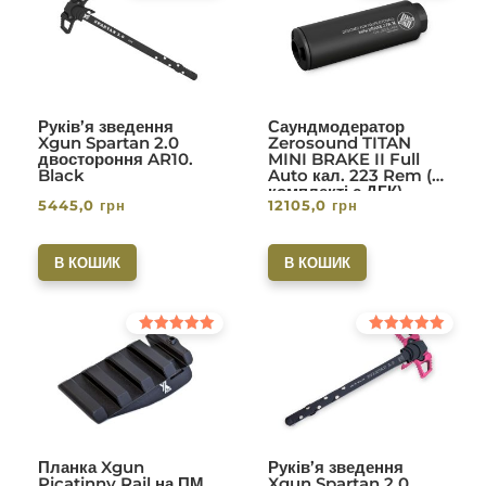
5.00
5.00
з 5
з 5
Руків’я зведення
Саундмодератор
Xgun Spartan 2.0
Zerosound TITAN
двостороння AR10.
MINI BRAKE II Full
Black
Auto кал. 223 Rem (в
комплекті с ДГК)
5445,0
грн
12105,0
грн
різьба 1/2-28. Вlack
В КОШИК
В КОШИК
Оцінено в
Оцінено в
5.00
5.00
з 5
з 5
Планка Xgun
Руків’я зведення
Picatinny Rail на ПМ
Xgun Spartan 2.0