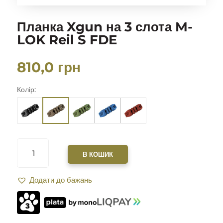
Планка Xgun на 3 слота M-
LOK Reil S FDE
810,0
грн
Колір:
ПЛАНКА
XGUN
В КОШИК
НА
3
Додати до бажань
СЛОТА
M-
LOK
REIL
S