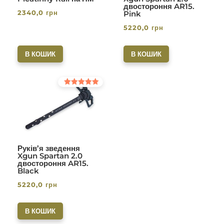
двостороння AR15.
2340,0
грн
Pink
5220,0
грн
В КОШИК
В КОШИК
Оцінено в
5.00
з 5
Руків’я зведення
Xgun Spartan 2.0
двостороння AR15.
Black
5220,0
грн
В КОШИК