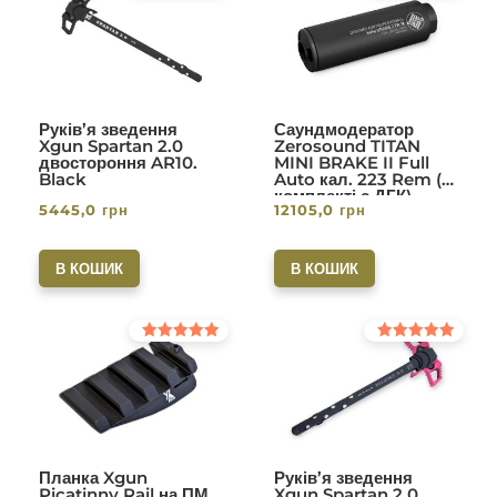
5.00
5.00
з 5
з 5
Руків’я зведення
Саундмодератор
Xgun Spartan 2.0
Zerosound TITAN
двостороння AR10.
MINI BRAKE II Full
Black
Auto кал. 223 Rem (в
комплекті с ДГК)
5445,0
грн
12105,0
грн
різьба 1/2-28. Вlack
В КОШИК
В КОШИК
Оцінено в
Оцінено в
5.00
5.00
з 5
з 5
Планка Xgun
Руків’я зведення
Picatinny Rail на ПМ
Xgun Spartan 2.0