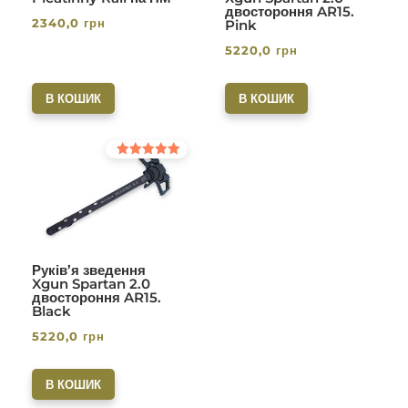
двостороння AR15.
2340,0
грн
Pink
5220,0
грн
В КОШИК
В КОШИК
Оцінено в
5.00
з 5
Руків’я зведення
Xgun Spartan 2.0
двостороння AR15.
Black
5220,0
грн
В КОШИК