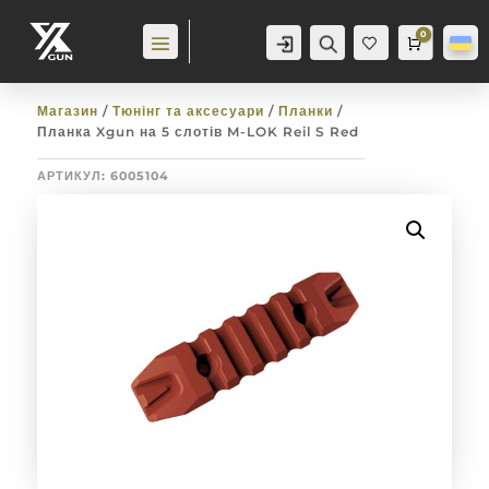
0
Аккаунт
Пошук
Cart
0,0
гр
Баж
анн
я
0
Магазин
/
Тюнінг та аксесуари
/
Планки
/
Планка Xgun на 5 слотів M-LOK Reil S Red
АРТИКУЛ:
6005104