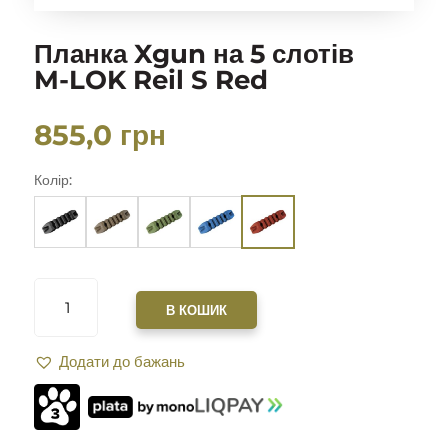
Планка Xgun на 5 слотів
M-LOK Reil S Red
855,0
грн
Колір:
ПЛАНКА
XGUN
В КОШИК
НА
5
Додати до бажань
СЛОТІВ
M-
LOK
REIL
S