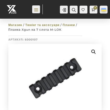
0
Аккаунт
Пошук
Cart
0,0
гр
Баж
анн
я
0
Магазин
/
Тюнінг та аксесуари
/
Планки
/
Планка Xgun на 7 слота M-LOK
АРТИКУЛ:
6000107