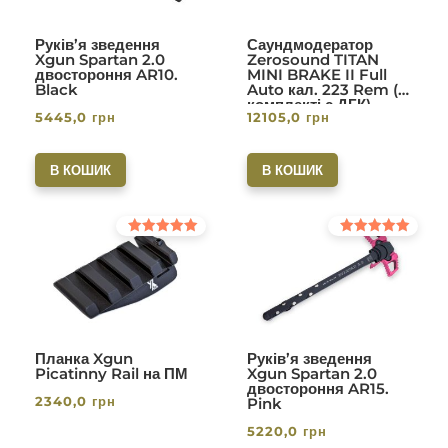
Руків’я зведення
Саундмодератор
Xgun Spartan 2.0
Zerosound TITAN
двостороння AR10.
MINI BRAKE II Full
Black
Auto кал. 223 Rem (в
комплекті с ДГК)
5445,0
грн
12105,0
грн
різьба 1/2-28. Вlack
В КОШИК
В КОШИК
Оцінено в
Оцінено в
5.00
5.00
з 5
з 5
Планка Xgun
Руків’я зведення
Picatinny Rail на ПМ
Xgun Spartan 2.0
двостороння AR15.
2340,0
грн
Pink
5220,0
грн