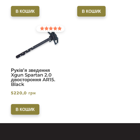
В КОШИК
В КОШИК
Оцінено в
5.00
з 5
Руків’я зведення
Xgun Spartan 2.0
двостороння AR15.
Black
5220,0
грн
В КОШИК