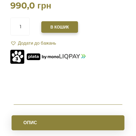
990,0
грн
ПЛАНКА
XGUN
В КОШИК
НА
7
Додати до бажань
СЛОТА
M-
LOK
КІЛЬКІСТЬ
ОПИС