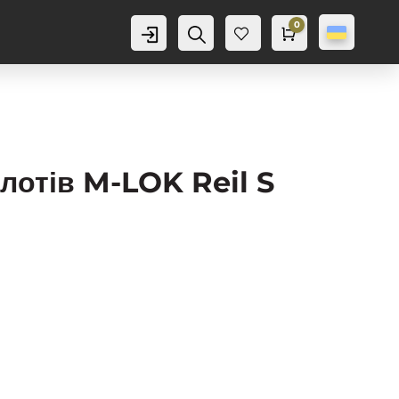
0
Аккаунт
Пошук
Cart
0,0
грн
Баж
анн
я
0
лотів M-LOK Reil S