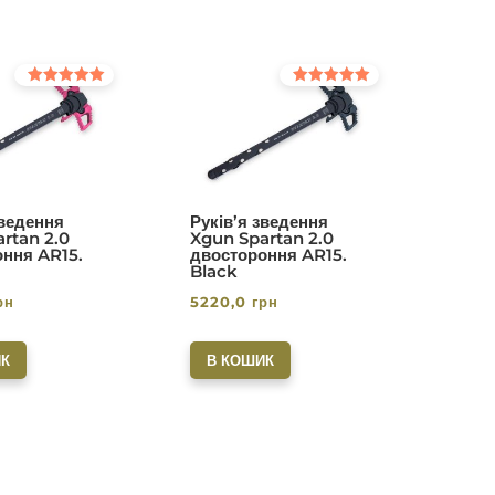
Оцінено в
Оцінено в
5.00
5.00
з 5
з 5
зведення
Руків’я зведення
rtan 2.0
Xgun Spartan 2.0
ння AR15.
двостороння AR15.
Black
рн
5220,0
грн
К
В КОШИК