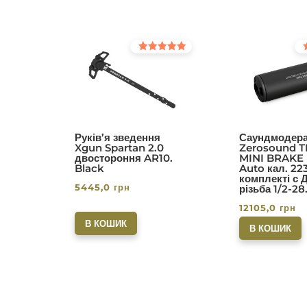
Оцінено в
Оц
5.00
5.0
з 5
з 5
Руків’я зведення
Саундмодера
Xgun Spartan 2.0
Zerosound T
двостороння AR10.
MINI BRAKE I
Black
Auto кал. 22
комплекті с 
5445,0
грн
різьба 1/2-28
12105,0
грн
В КОШИК
В КОШИК