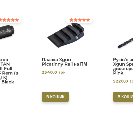
інено в
Оцінено в
0
5.00
з 5
тор
Планка Xgun
Руків’я 
ITAN
Picatinny Rail на ПМ
Xgun Spa
I Full
двосторо
2340,0
грн
3 Rem (в
Pink
ДГК)
5220,0
г
. Вlack
В КОШИК
В КОШИ