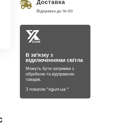
Доставка

Відправка до 16-00
В зв'язку з
відключеннями світла
Можуть бути затримки з
обробкою та відправкою
товарів.
З повагою “xgun.ua “
с