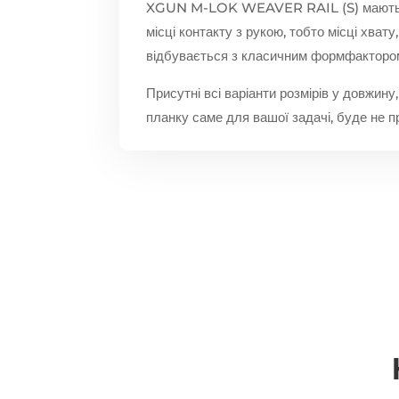
XGUN M-LOK WEAVER RAIL (S) мають на к
місці контакту з рукою, тобто місці хват
відбувається з класичним формфакторо
Присутні всі варіанти розмірів у довжину,
планку саме для вашої задачі, буде не пр