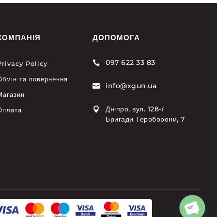
КОМПАНІЯ
ДОПОМОГА
097 622 33 83

Privacy Policy
Обмін та повернення
info@xgun.ua

Магазин
Дніпро, вул. 128-ї

Оплата
Бригади Тероборони, 7