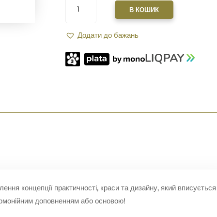
XGUN
В КОШИК
НА
9
Додати до бажань
СЛОТІВ
M-
LOK
REIL
S
RED
КІЛЬКІСТЬ
лення концепції практичності, краси та дизайну, який вписується
гармонійним доповненням або основою!