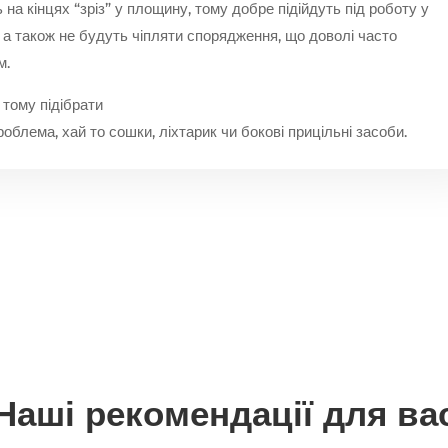
інцях “зріз” у площину, тому добре підійдуть під роботу у
у, а також не будуть чіпляти спорядження, що доволі часто
м.
 тому підібрати
облема, хай то сошки, ліхтарик чи бокові прицільні засоби.
Наші рекомендації для ва