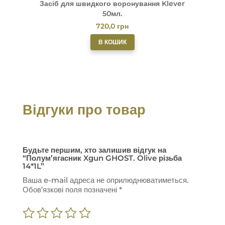
Засіб для швидкого воронування Klever
М
50мл.
720,0
грн
В КОШИК
Відгуки про товар
Будьте першим, хто залишив відгук на
“Полум’ягасник Xgun GHOST. Olive різьба
14*1L”
Ваша e-mail адреса не оприлюднюватиметься.
Обов’язкові поля позначені
*