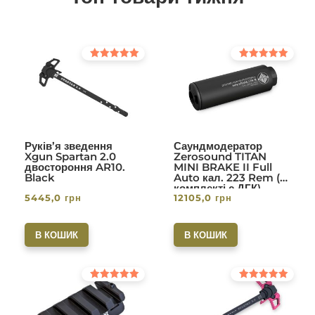
Оцінено в
Оцінено в
5.00
5.00
з 5
з 5
Руків’я зведення
Саундмодератор
Xgun Spartan 2.0
Zerosound TITAN
двостороння AR10.
MINI BRAKE II Full
Black
Auto кал. 223 Rem (в
комплекті с ДГК)
5445,0
грн
12105,0
грн
різьба 1/2-28. Вlack
В КОШИК
В КОШИК
Оцінено в
Оцінено в
5.00
5.00
з 5
з 5