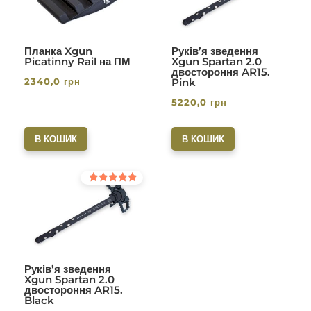
Планка Xgun
Руків’я зведення
Picatinny Rail на ПМ
Xgun Spartan 2.0
двостороння AR15.
2340,0
грн
Pink
5220,0
грн
В КОШИК
В КОШИК
Оцінено в
5.00
з 5
Руків’я зведення
Xgun Spartan 2.0
двостороння AR15.
Black