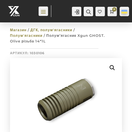
0
Аккаунт
Пошук
Cart
0,0
гр
Баж
анн
я
0
Магазин
/
ДГК, полум'ягасники
/
Полум'ягасники
/ Полум’ягасник Xgun GHOST.
Olive різьба 14*1L
АРТИКУЛ:
1030106