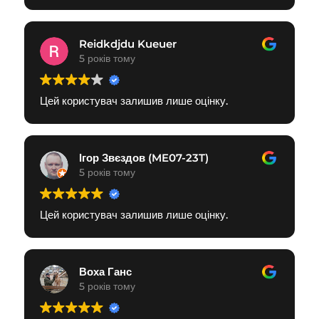
Reidkdjdu Kueuer
5 років тому
Цей користувач залишив лише оцінку.
Ігор Звєздов (ME07-23T)
5 років тому
Цей користувач залишив лише оцінку.
Воха Ганс
5 років тому