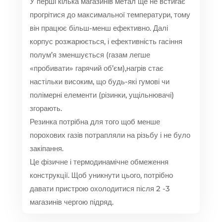
У перші кілька магазинів метал ще не встигає
прогрітися до максимальної температури, тому
він працює більш-менш ефективно. Далі
корпус розжарюється, і ефективність гасіння
полум’я зменшується (газам легше
«пробивати» гарячий об’єм),нагрів стає
настільки високим, що будь-які гумові чи
полімерні елементи (різинки, ущільнювачі)
згорають.
Резинка потрібна для того щоб менше
порохових газів потрапляли на різьбу і не було
закіпання.
Це фізичне і термодинамічне обмеження
конструкції. Щоб уникнути цього, потрібно
давати пристрою охолодитися після 2 -3
магазинів чергою підряд.