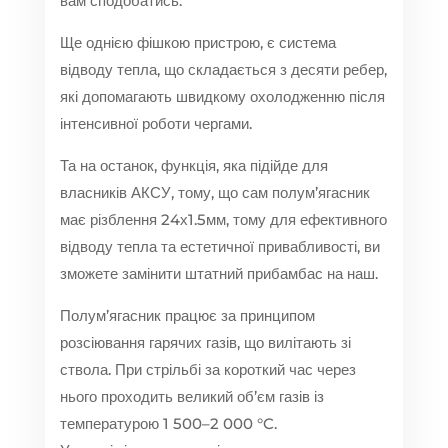
вам сподобатись.
Ще однією фішкою пристрою, є система
відводу тепла, що складається з десяти ребер,
які допомагають швидкому охолодженню після
інтенсивної роботи чергами.
Та на останок, функція, яка підійде для
власників АКСУ, тому, що сам полум’ягасник
має різблення 24х1.5мм, тому для ефективного
відводу тепла та естетичної привабливості, ви
зможете замінити штатний прибамбас на наш.
Полум’ягасник працює за принципом
розсіювання гарячих газів, що вилітають зі
ствола. При стрільбі за короткий час через
нього проходить великий об’єм газів із
температурою 1 500–2 000 °C.