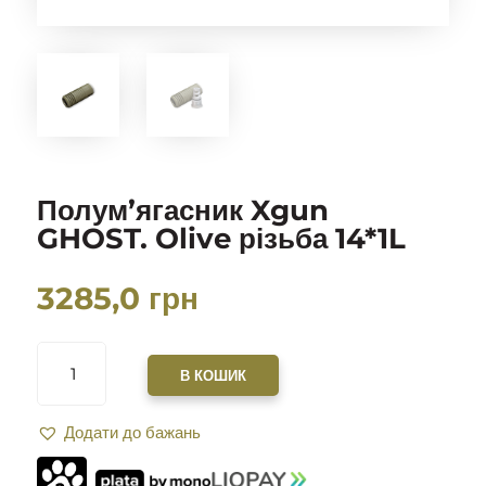
Полум’ягасник Xgun
GHOST. Olive різьба 14*1L
3285,0
грн
ПОЛУМ'ЯГАСНИК
XGUN
В КОШИК
GHOST.
OLIVE
Додати до бажань
РІЗЬБА
14*1L
КІЛЬКІСТЬ